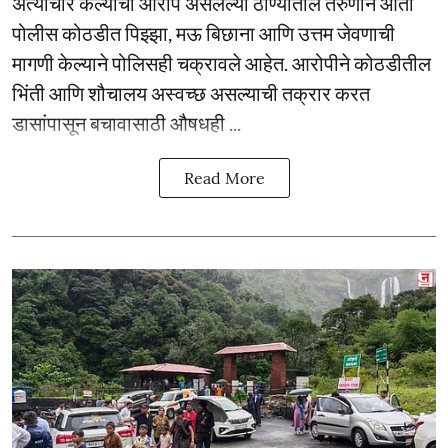
अत्याचार केल्याचा आरोप असलेल्या ठाण्यातील तरुणाने आता
पोलीस कोठडीत पिझ्झा, मऊ बिछाना आणि उत्तम जेवणाची
मागणी केल्याने पोलिसही चक्रावले आहेत. आरोपीने कोठडीतील
भिंती आणि शौचालय अस्वच्छ असल्याची तक्रार करत
डासांपासून बचावासाठी औषधही ...
Read More