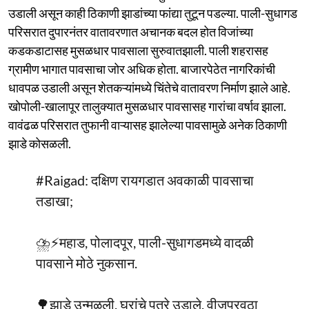
उडाली असून काही ठिकाणी झाडांच्या फांद्या तुटून पडल्या. पाली-सुधागड
परिसरात दुपारनंतर वातावरणात अचानक बदल होत विजांच्या
कडकडाटासह मुसळधार पावसाला सुरुवातझाली. पाली शहरासह
ग्रामीण भागात पावसाचा जोर अधिक होता. बाजारपेठेत नागरिकांची
धावपळ उडाली असून शेतकऱ्यांमध्ये चिंतेचे वातावरण निर्माण झाले आहे.
खोपोली-खालापूर तालुक्यात मुसळधार पावसासह गारांचा वर्षाव झाला.
वावंढळ परिसरात तुफानी वाऱ्यासह झालेल्या पावसामुळे अनेक ठिकाणी
झाडे कोसळली.
#Raigad
: दक्षिण रायगडात अवकाळी पावसाचा
तडाखा;
⛈️⚡महाड, पोलादपूर, पाली-सुधागडमध्ये वादळी
पावसाने मोठे नुकसान.
🌳झाडे उन्मळली, घरांचे पत्रे उडाले, वीजपुरवठा