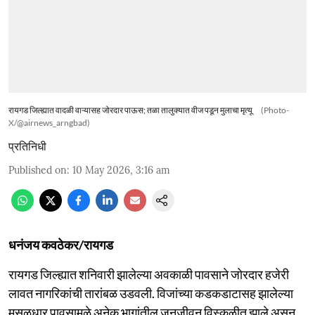
रायगड जिल्ह्यात वादळी वाऱ्यासह जोरदार पाऊस; तळा तालुक्यात वीज पडून मुलाचा मृत्यू
(Photo-
X/@airnews_arngbad)
प्रतिनिधी
Published on
:
10 May 2026, 3:16 am
धनंजय कवठेकर/रायगड
रायगड जिल्ह्यात शनिवारी झालेल्या अवकाळी पावसाने जोरदार हजेरी
लावत नागरिकांची तारांबळ उडवली. विजांच्या कडकडाटासह झालेल्या
मुसळधार पावसामुळे अनेक भागांतील जनजीवन विस्कळीत झाले असून,