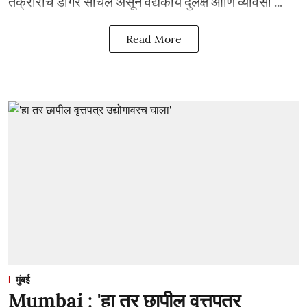
तक्रारींचे डोंगर साचले असून वैद्यकीय दुर्लक्ष आणि व्यावसा ...
Read More
मुंबई
Mumbai : 'हा तर छापील वृत्तपत्र