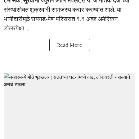
टेमासेक, सुरबाना ज्युराँग आणि मॅपलट्री या जागतिक दर्जाच्या
संस्थांसोबत शुक्रवारी सामंजस्य करार करण्यात आले. या
भागीदारीमुळे रायगड-पेण परिसरात १.१ अब्ज अमेरिकन
डॉलरपेक्षा ...
Read More