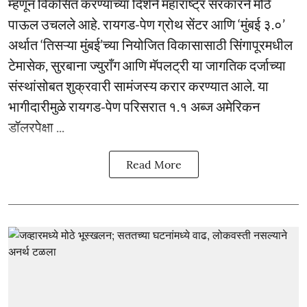
म्हणून विकसित करण्याच्या दिशेने महाराष्ट्र सरकारने मोठे
पाऊल उचलले आहे. रायगड-पेण ग्रोथ सेंटर आणि ‘मुंबई ३.०’
अर्थात ‘तिसऱ्या मुंबई’च्या नियोजित विकासासाठी सिंगापूरमधील
टेमासेक, सुरबाना ज्युराँग आणि मॅपलट्री या जागतिक दर्जाच्या
संस्थांसोबत शुक्रवारी सामंजस्य करार करण्यात आले. या
भागीदारीमुळे रायगड-पेण परिसरात १.१ अब्ज अमेरिकन
डॉलरपेक्षा ...
Read More