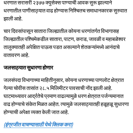
धरणात सरासरी २३७७ क्युसेक्स पाण्याची आवक सुरू झाल्याने
धरणातील पाणीसाठ्यात वाढ होण्यास निश्चितच समाधानकारक सुरुवात
झाली आहे.
चार दिवसांपासून सातारा जिल्ह्यातील कोयना धरणांतर्गत विभागासह
जिल्ह्यातील पश्चिमेकडील सातारा, पाटण, कराड, जावळी व महाबळेश्वर
तालुक्यातही अपेक्षित पाऊस पडत असल्याने शेतकऱ्यांमध्ये आनंदाचे
वातावरण आहे.
जलसाठ्यात सुधारणा होणार
जलसंपदा विभागाच्या माहितीनुसार, कोयना धरणाच्या पाणलोट क्षेत्रात
गेल्या चोवीस तासांत २८.५ मिलिमीटर पावसाची नोंद झाली आहे.
घाटमाथ्यावर आर्द्रतेचे प्रमाण वाढल्यामुळे धरण क्षेत्रात पर्जन्यमानात
वाढ होण्याचे संकेत मिळत आहेत. त्यामुळे जलसाठ्यातही हळूहळू सुधारणा
होण्याची अपेक्षा व्यक्त केली जात आहे.
(इंग्रजीत वाचण्यासाठी येथे क्लिक करा)