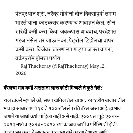
पंतप्रधान श्री. नरेंद्र मोदींनी दोन दिवसांपूर्वी तमाम
भारतीयांना काटकसर करण्याचं आवाहन केलं. सोनं
खरेदी कमी करा किंवा जवळपास थांबवाच, परदेशात
गरज नसेल तर जाऊ नका, पेट्रोल डिझेलचा वापर
कमी करा, विजेवर चालणाऱ्या गाड्या जास्त वापरा,
वर्कफ्रॉम होमचा पर्याय…
— Raj Thackeray (@RajThackeray)
May 12,
2026
बॅरलचा भाव कमी असताना लाखकोटी मिळाले ते कुठे गेले?
राज ठाकरे म्हणाले की, सध्या खनिज तेलाचा आंतरराष्ट्रीय बाजारातील
भाव हा साधारणपणे ९० ते १०० डॉलर्स प्रति बॅरल असा आहे. हा भाव
जगाने या आधी कधी पाहिला नाही असे नाही. २००८ ला पुढे २०११-
२०१२ मध्ये व २०१३ - २०१४ च्या काळात अशीच परिस्थिती होती.
काटकसर करा, हे आवाहन करताना खरे कारण देशाच्या आणि