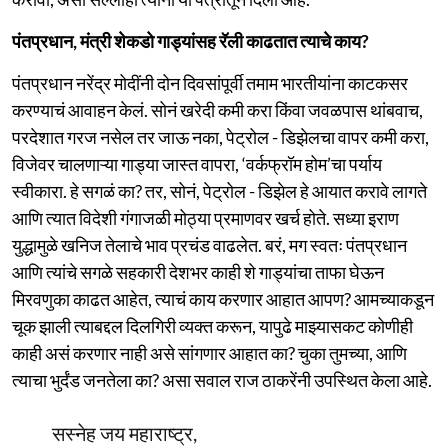
पंतप्रधान, मंत्री शेकडो गाड्यांसह रॅली काढतात त्याचे काय?
पंतप्रधान नरेंद्र मोदींनी दोन दिवसांपूर्वी तमाम भारतीयांना काटकसर
करण्याचं आवाहन केलं. सोनं खरेदी कमी करा किंवा जवळपास थांबवाच,
परदेशात गरज नसेल तर जाऊ नका, पेट्रोल - डिझेलचा वापर कमी करा,
विजेवर चालणाऱ्या गाड्या जास्त वापरा, ‘वर्कफ्रॉम होम’चा पर्याय
स्वीकारा. हे सगळं का? तर, सोनं, पेट्रोल - डिझेल हे आयात करावे लागते
आणि त्यात विदेशी गंगाजळी मोठ्या प्रमाणवर खर्च होते. सध्या इराण
युद्धामुळे खनिज तेलाचे भाव प्रचंड वाढलेत. बरं, मग स्वतः पंतप्रधान
आणि त्यांचे सगळे सहकारी देशभर काही शे गाड्यांचा ताफा घेऊन
मिरवणुका काढत आहेत, त्याचं काय करणार आहात आपण? आमच्याकडून
चूक झाली त्याबद्दल दिलगिरी व्यक्त करून, यापुढे माझ्यासकट कोणीही
काही असं करणार नाही असे सांगणार आहात का? चुका तुमच्या, आणि
त्याचा भुर्दंड जनतेला का? असा सवाल राज ठाकरेंनी उपस्थित केला आहे.
सस्नेह जय महाराष्ट्र,