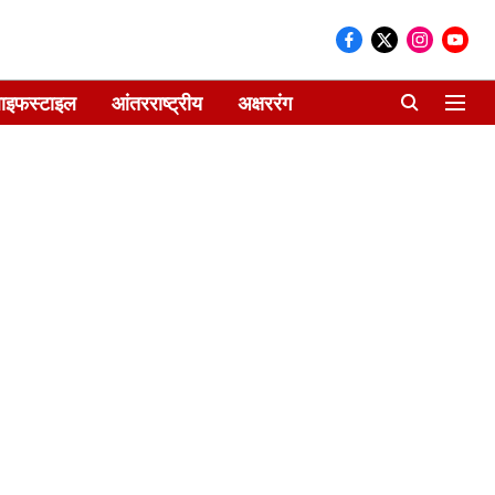
ाइफस्टाइल
आंतरराष्ट्रीय
अक्षररंग