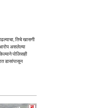
ओढल्याचा, तिचे खासगी
ा आरोप असलेल्या
ेल्याने पोलिसही
त डासांपासून