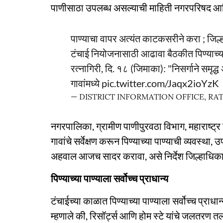
पाणीसाठा उपलब्ध असल्याची माहिती नगरपरिषद आणि प
पाण्याचा वापर अत्यंत काटकसरीने करा ; जिल
टंचाई नियोजनासाठी आढावा बैठकीत पिण्याच्या पाण
​रत्नागिरी, दि. १८ (जिमाका): "निसर्गाने समृद्
गावांमध्ये
pic.twitter.com/Jaqx2ioYzK
— DISTRICT INFORMATION OFFICE, RATN
नगरपालिका, ग्रामीण पाणीपुरवठा विभाग, महाराष्ट
गावांचे सर्वेक्षण करून पिण्याच्या पाण्याची व्यवस्
अहवाल आजच सादर करावा, असे निर्देश जिल्हाधिकाऱ्
पिण्याच्या पाण्याला सर्वोच्च प्राधान्य
टंचाईच्या काळात पिण्याच्या पाण्याला सर्वोच्च प्राधा
म्हणाले की, रिसॉर्ट्स आणि होम स्टे यांचे जलतरण त