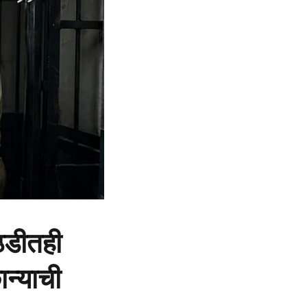
ठडीतही
ान्याची