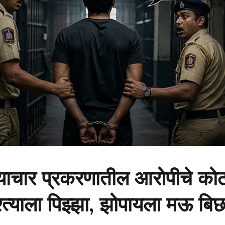
्याचार प्रकरणातील आरोपीचे को
्त्याला पिझ्झा, झोपायला मऊ बिछ