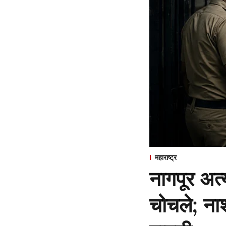
महाराष्ट्र
नागपूर अत
चोचले; नाश