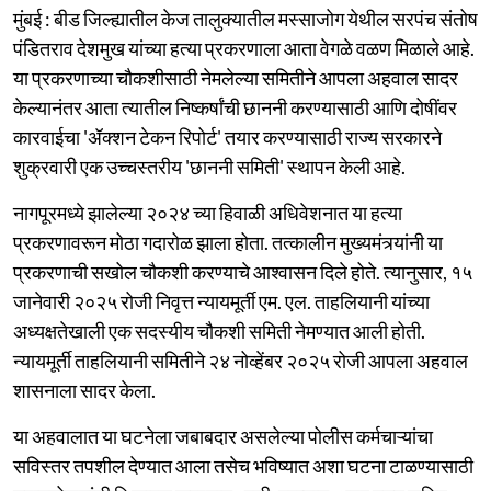
मुंबई : बीड जिल्ह्यातील केज तालुक्यातील मस्साजोग येथील सरपंच संतोष
पंडितराव देशमुख यांच्या हत्या प्रकरणाला आता वेगळे वळण मिळाले आहे.
या प्रकरणाच्या चौकशीसाठी नेमलेल्या समितीने आपला अहवाल सादर
केल्यानंतर आता त्यातील निष्कर्षांची छाननी करण्यासाठी आणि दोषींवर
कारवाईचा 'ॲक्शन टेकन रिपोर्ट' तयार करण्यासाठी राज्य सरकारने
शुक्रवारी एक उच्चस्तरीय 'छाननी समिती' स्थापन केली आहे.
नागपूरमध्ये झालेल्या २०२४ च्या हिवाळी अधिवेशनात या हत्या
प्रकरणावरून मोठा गदारोळ झाला होता. तत्कालीन मुख्यमंत्र्यांनी या
प्रकरणाची सखोल चौकशी करण्याचे आश्वासन दिले होते. त्यानुसार, १५
जानेवारी २०२५ रोजी निवृत्त न्यायमूर्ती एम. एल. ताहलियानी यांच्या
अध्यक्षतेखाली एक सदस्यीय चौकशी समिती नेमण्यात आली होती.
न्यायमूर्ती ताहलियानी समितीने २४ नोव्हेंबर २०२५ रोजी आपला अहवाल
शासनाला सादर केला.
या अहवालात या घटनेला जबाबदार असलेल्या पोलीस कर्मचाऱ्यांचा
सविस्तर तपशील देण्यात आला तसेच भविष्यात अशा घटना टाळण्यासाठी