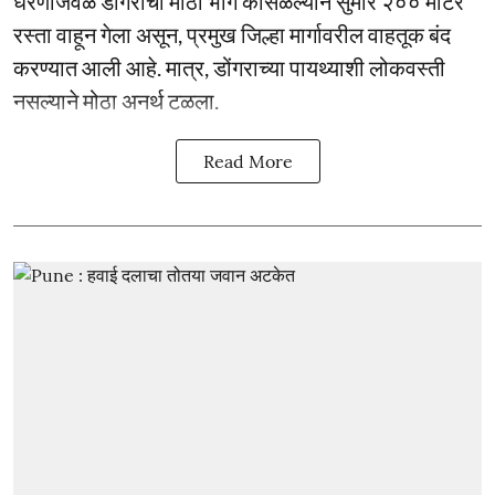
धरणाजवळ डोंगराचा मोठा भाग कोसळल्याने सुमारे २०० मीटर
रस्ता वाहून गेला असून, प्रमुख जिल्हा मार्गावरील वाहतूक बंद
करण्यात आली आहे. मात्र, डोंगराच्या पायथ्याशी लोकवस्ती
नसल्याने मोठा अनर्थ टळला.
Read More