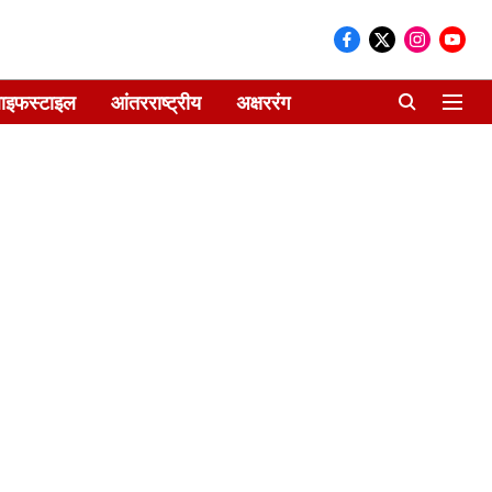
ाइफस्टाइल
आंतरराष्ट्रीय
अक्षररंग