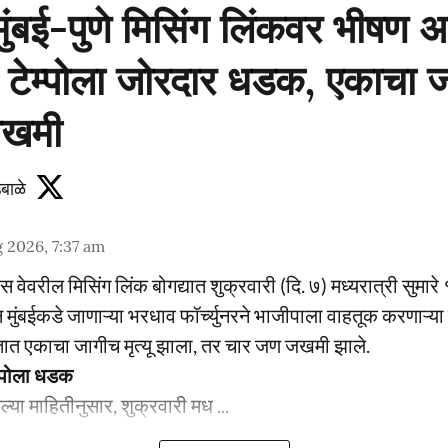
ुंबई-पुणे मिसिंग लिंकवर भीषण 
ची टेम्पोला जोरदार धडक, एकाचा जा
जखमी
बाळे
 2026, 7:37 am
स्प्रेस वेवरील मिसिंग लिंक बोगद्यात शुक्रवारी (दि. ७) मध्यरात्री सु
 मुंबईकडे जाणाऱ्या भरधाव फॉर्च्युनरने भाजीपाला वाहतूक करणाऱ्या 
त एकाचा जागीच मृत्यू झाला, तर चार जण जखमी झाले.
ेम्पोला धडक
ेल्या माहितीनुसार, शुक्रवारी मध ...