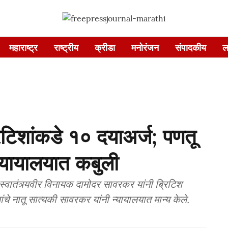
महाराष्ट्र
राष्ट्रीय
क्रीडा
मनोरंजन
संपादकीय
ल
रिटिशांकडे १० दयाअर्ज; पणतू
्यायालयात कबुली
 स्वातंत्र्यवीर विनायक दामोदर सावरकर यांनी ब्रिटिश
े नातू सात्यकी सावरकर यांनी न्यायालयात मान्य केले.