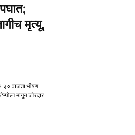
अपघात;
गीच मृत्यू,
मारे १.३० वाजता भीषण
टेम्पोला मागून जोरदार