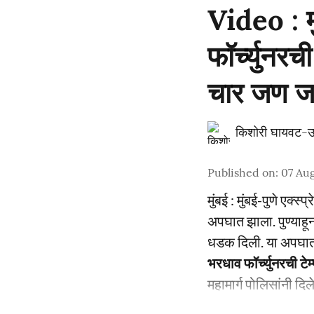
Video : म
फॉर्च्युनर
चार जण 
किशोरी घायवट-उ
Published on
:
07 Aug
मुंबई : मुंबई-पुणे एक्
अपघात झाला. पुण्याहून
धडक दिली. या अपघाता
भरधाव फॉर्च्युनरची ट
महामार्ग पोलिसांनी दिल