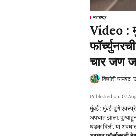
महाराष्ट्र
Video : म
फॉर्च्युनर
चार जण 
किशोरी घायवट-उ
Published on
:
07 Aug
मुंबई : मुंबई-पुणे एक्
अपघात झाला. पुण्याहून
धडक दिली. या अपघाता
भरधाव फॉर्च्युनरची ट