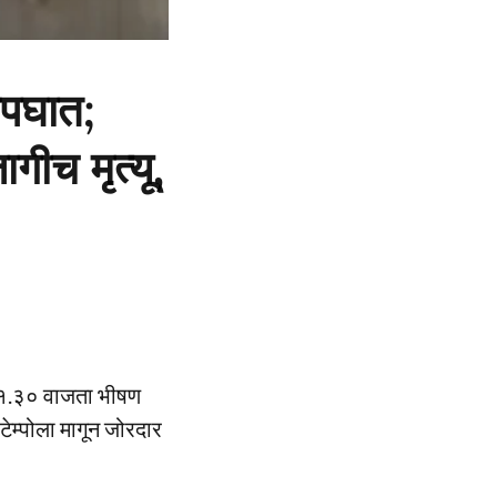
अपघात;
गीच मृत्यू,
मारे १.३० वाजता भीषण
टेम्पोला मागून जोरदार