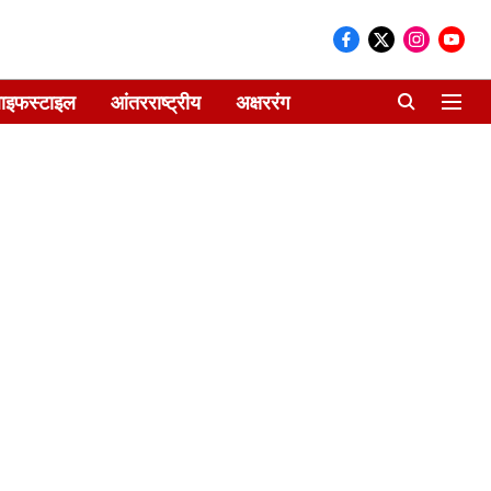
ाइफस्टाइल
आंतरराष्ट्रीय
अक्षररंग