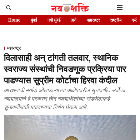
Home
मुंबई
नवी मुंबई
ठाणे
महाराष्ट्र
राष्ट्रीय
क्रीड
महाराष्ट्र
दिलासाही अन‌् टांगती तलवार, स्थानिक
स्वराज्य संस्थांची निवडणूक प्रक्रिया पार
पाडण्यास सुप्रीम कोर्टाचा हिरवा कंदील
आरक्षणाची मर्यादा ओलांडल्याच्या आक्षेपावरील सुनावणीत सर्वोच्च
न्यायालयाने हे प्रकरण तीन न्यायाधीशांच्या खंडपीठाकडे
सुनावणीसाठी पाठवण्याचा निर्णय घेतला आहे.