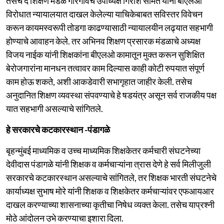
तसेच द शिक्षण मंडळ गोरेगावचे उपाध्यक्ष गिरीश सामंत यांनी बीएलओ
विरोधात न्यायालयात दाखल केलेल्या याचिकेबाबत सविस्तर विवेचन
करून कायमस्वरूपी तोडगा काढण्यासाठी न्यायालयीन लढ्यात सहभागी
होण्याचे आवाहन केले. तर अभिनव शिक्षण प्रसारक मंडळाचे अध्यक्ष
विजय नाईक यांनी शिक्षकांना बीएलओ कामातून मुक्त करून सुशिक्षित
बेरोजगारांना मानधन तत्वावर काम दिल्यास काही कोटी रुपयात संपूर्ण
काम होऊ शकते, अशी आकडेवारी सभागृहात जाहीर केली. तसेच
अनुदानित शिक्षण व्यवस्था संपवण्याचे हे षडयंत्र असून सर्व राजकीय पक्ष
यात सहभागी असल्याचे सांगितले.
हे सरकारचे कटकारस्थान -पंडागळे
बृहन्मुंबई माध्यमिक व उच्च माध्यमिक शिक्षकेतर कर्मचारी संघटनेच्या
देवीदास पंडागळे यांनी शिक्षक व कर्मचाऱ्यांना त्रास देणे हे सर्व मिलीजुली
सरकारचे कटकारस्थान असल्याचे सांगितले, तर शिक्षक भारती संघटनेचे
कार्याध्यक्ष सुभाष मोरे यांनी शिक्षक व शिक्षकेतर कर्मचाऱ्यांवर एफआयआर
दाखल करण्याच्या शासनाच्या कृतीचा निषेध व्यक्त केला. तसेच याप्रश्नी
मोठे आंदोलन उभे करण्याचा इशारा दिला.