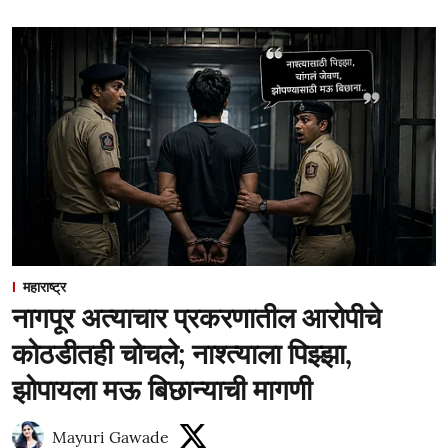
महाराष्ट्र
नागपूर अत्याचार प्रकरणातील आरोपीचे
कोठडीतही चोचले; नाश्त्याला पिझ्झा,
झोपायला मऊ बिछान्याची मागणी
Mayuri Gawade