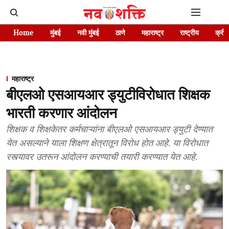
Home
मुंबई
नवी मुंबई
ठाणे
महाराष्ट्र
राष्ट्रीय
क्रीड
महाराष्ट्र
बीएलओ एसआयआर ड्युटीविरोधात शिक्षक
भारती करणार आंदोलन
शिक्षक व शिक्षकेतर कर्मचाऱ्यांना बीएलओ एसआयआर ड्युटी देण्यात
येत असल्याने याला शिक्षण क्षेत्रातून विरोध होत आहे. या विरोधात
रस्त्यावर उतरून आंदोलन करण्याची तयारी करण्यात येत आहे.