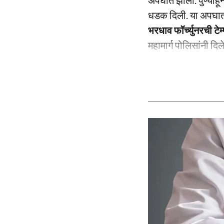
अपघात झाला. पुण्याहून
धडक दिली. या अपघाता
भरधाव फॉर्च्युनरची ट
महामार्ग पोलिसांनी दिल