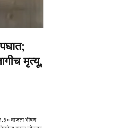
अपघात;
गीच मृत्यू,
मारे १.३० वाजता भीषण