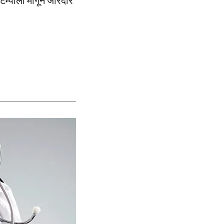
टेम्पोला मागून जोरदार