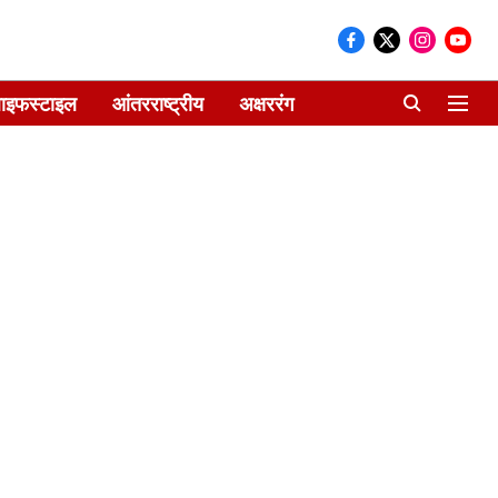
ाइफस्टाइल
आंतरराष्ट्रीय
अक्षररंग