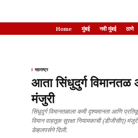
Home
मुंबई
नवी मुंबई
ठाणे
महाराष्ट्र
आता सिंधुदुर्ग विमानतळ
मंजुरी
सिंधुदुर्ग विमानतळाला कमी दृश्यमानता आणि प्रति
विमान वाहतूक सुरक्षा नियामकाची (डीजीसीए) मंजु
डेव्हलपर्सने दिली.