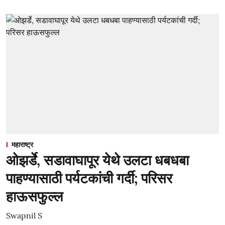
महाराष्ट्र
ओझर्डे, सडावाघापूर येथे उलटा धबधबा
पाहण्यासाठी पर्यटकांची गर्दी; परिसर
हाऊसफुल्ल
Swapnil S