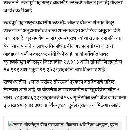
शासनाने 'स्वयंपूर्ण महाराष्ट्र आवासीय रूफटॉप सोलार (स्मार्ट) योजना'
जाहीर केली आहे.
स्वयंपूर्ण महाराष्ट्र आवासीय रूफटॉप सोलार योजना अंतर्गत केंद्र
शासनाच्या अनुदानासोबत राज्य शासनाकडून अतिरिक्त अनुदान दिले
जाणार आहे. 'प्रथम येणाऱ्यास प्रथम प्राधान्य' या तत्त्वावर राबविण्यात
येणाऱ्या य योजनेचा लाभ अधिकाधिक वीज ग्राहकांनी घ्यावा, असे
आवाहन स्वप्नील काटकर यांनी केले आहे. या योजनेंतर्गत पात्र
ग्राहकांमधून कोल्हापूर जिल्ह्यातील २४,३१३ आणि सांगली जिल्ह्यातील
१४,९३९ अशा एकूण ३९,२५२ ग्राहकांना लाभ मिळणार आहे.
राज्यभरातील ५ लाख घरांवर सौरऊर्जा प्रकल्प बसविण्याचे उद्दिष्ट
ठेवण्यात आले आहे. या योजनेचा लाभ राज्यातील दारिद्र्यरेषेखालील १
लाख ५४ हजार ६२२ ग्राहक तसेच १०० युनिटपेक्षा कमी वीज वापरणाऱ्या
३ लाख ४५ हजार ३७८ आर्थिकदृष्ट्या दुर्बल ग्राहकांना मिळणार आहे.