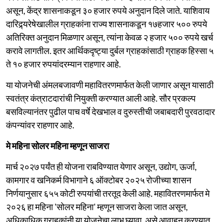
असून, केंद्र शासनाकडून ३० हजार रुपये अनुदान दिले जाते. याशिवाय
दारिद्र्यरेषेखालील ग्राहकांना राज्य शासनाकडून १७हजार ५०० रुपये
अतिरिक्त अनुदान मिळणार असून, त्यांना केवळ २ हजार ५०० रुपये खर्च
करावे लागतील. इतर आर्थिकदृष्ट्या दुर्बल ग्राहकांसाठी ग्राहक हिस्सा ५
ते १० हजार रुपयांदरम्यान राहणार आहे.
या योजनेची अंमलबजावणी महावितरणमार्फत केली जाणार असून यासाठी
स्वतंत्र कंत्राटदारांची नियुक्ती करण्यात आली आहे. सौर प्रकल्प
बसविल्यानंतर पुढील पाच वर्षे देखभाल व दुरुस्तीची जबाबदारी पुरवठादार
कंपन्यांवर राहणार आहे.
मे महिना सोलर महिना म्हणून साजरा
मार्च २०२७ पर्यंत ही योजना राबविण्यात येणार असून, उद्योग, ऊर्जा,
कामगार व खनिकर्म विभागाने ६ ऑक्टोबर २०२५ रोजीच्या शासन
निर्णयानुसार ६५५ कोटी रुपयांची तरतूद केली आहे. महावितरणमार्फत मे
२०२६ हा महिना 'सोलर महिना' म्हणून साजरा केला जात असून,
अधिकाधिक ग्राहकांनी या योजनेचा लाभ घ्यावा, असे आवाहन करण्यात