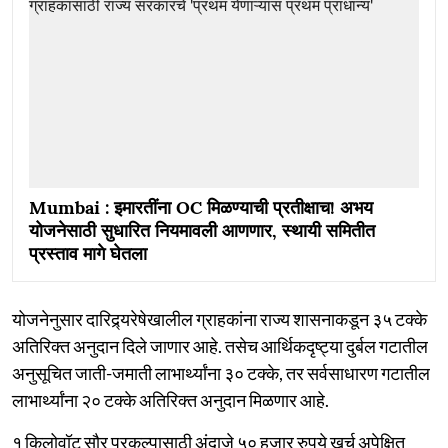
Mumbai : इमारतींना OC मिळण्याची प्रतीक्षाच! अभय
योजनेसाठी सुधारित नियमावली आणणार, स्थायी समितीत
प्रस्ताव मागे घेतला
योजनेनुसार दारिद्र्यरेषेखालील ग्राहकांना राज्य शासनाकडून ३५ टक्के
अतिरिक्त अनुदान दिले जाणार आहे. तसेच आर्थिकदृष्ट्या दुर्बल गटातील
अनुसूचित जाती-जमाती लाभार्थ्यांना ३० टक्के, तर सर्वसाधारण गटातील
लाभार्थ्यांना २० टक्के अतिरिक्त अनुदान मिळणार आहे.
१ किलोवॉट सौर प्रकल्पासाठी अंदाजे ५० हजार रुपये खर्च अपेक्षित