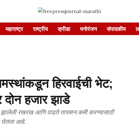
महाराष्ट्र
राष्ट्रीय
क्रीडा
मनोरंजन
संपादकीय
ल
्रामस्थांकडून हिरवाईची भेट;
र दोन हजार झाडे
र्माण झालेली रखरख आणि वाढते तापमान कमी करण्यासाठी
र घेतला आहे.