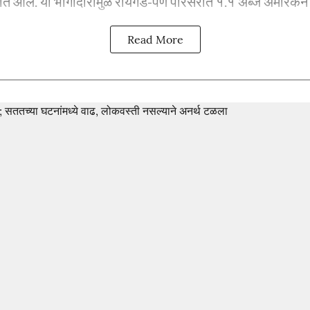
त आले. या भागीदारीमुळे रायगड-पेण परिसरात १.१ अब्ज अमेरिकन डॉ
Read More