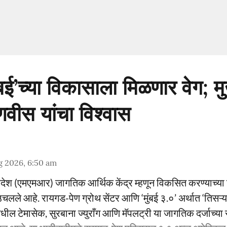
ंबई’च्या विकासाला मिळणार वेग; मुख
डणवीस यांचा विश्वास
g 2026, 6:50 am
प्रदेश (एमएमआर) जागतिक आर्थिक केंद्र म्हणून विकसित करण्याच्या द
लले आहे. रायगड-पेण ग्रोथ सेंटर आणि ‘मुंबई ३.०’ अर्थात ‘तिसऱ्या
ील टेमासेक, सुरबाना ज्युराँग आणि मॅपलट्री या जागतिक दर्जाच्या 