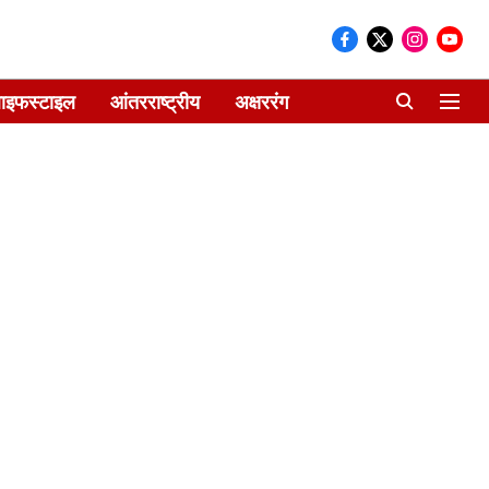
ाइफस्टाइल
आंतरराष्ट्रीय
अक्षररंग