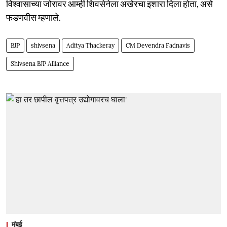
विश्वासाच्या जोरावर आम्ही शिवसेनेला अखेरचा इशारा दिला होता, असे
फडणवीस म्हणाले.
BJP
shivsena
Aditya Thackeray
CM Devendra Fadnavis
Shivsena BJP Alliance
मुंबई