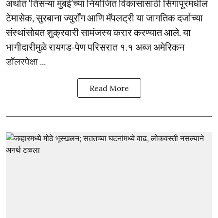
अर्थात ‘तिसऱ्या मुंबई’च्या नियोजित विकासासाठी सिंगापूरमधील
टेमासेक, सुरबाना ज्युराँग आणि मॅपलट्री या जागतिक दर्जाच्या
संस्थांसोबत शुक्रवारी सामंजस्य करार करण्यात आले. या
भागीदारीमुळे रायगड-पेण परिसरात १.१ अब्ज अमेरिकन
डॉलरपेक्षा ...
Read More