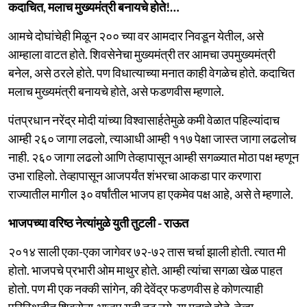
कदाचित, मलाच मुख्यमंत्री बनायचे होते!…
आमचे दोघांचेही मिळून २०० च्या वर आमदार निवडून येतील, असे
आम्हाला वाटत होते. शिवसेनेचा मुख्यमंत्री तर आमचा उपमुख्यमंत्री
बनेल, असे ठरले होते. पण विधात्याच्या मनात काही वेगळेच होते. कदाचित
मलाच मुख्यमंत्री बनायचे होते, असे फडणवीस म्हणाले.
पंतप्रधान नरेंद्र मोदी यांच्या विश्वासार्हतेमुळे कमी वेळात पहिल्यांदाच
आम्ही २६० जागा लढलो, त्याआधी आम्ही ११७ पेक्षा जास्त जागा लढलोच
नाही. २६० जागा लढलो आणि तेव्हापासून आम्ही सगळ्यात मोठा पक्ष म्हणून
उभा राहिलो. तेव्हापासून आजपर्यंत शंभरचा आकडा पार करणारा
राज्यातील मागील ३० वर्षांतील भाजप हा एकमेव पक्ष आहे, असे ते म्हणाले.
भाजपच्या वरिष्ठ नेत्यांमुळे युती तुटली - राऊत
२०१४ साली एका-एका जागेवर ७२-७२ तास चर्चा झाली होती. त्यात मी
होतो. भाजपचे प्रभारी ओम माथुर होते. आम्ही त्यांचा सगळा खेळ पाहत
होतो. पण मी एक नक्की सांगेन, की देवेंद्र फडणवीस हे कोणत्याही
परिस्थितीत शिवसेना-भाजप युती तुटू नये, या मताचे होते. तेव्हा