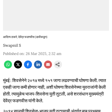
आदित्य ठाकरे, देवेंद्र फडणवीस (डावीकडून)
Swapnil S
Published on
:
26 Mar 2025, 2:32 am
मुंबई : शिवसेनेने २०१४ मध्ये १५१ जागा लढवण्याची घोषणा केली. त्यात
एकही जागा कमी होणार नाही, अशी घोषणा शिवसेनेच्या युवराजांनी केली
होती. त्यामुळेच भाजप-शिवसेना युती तुटली, असे शरसंधान मुख्यमंत्री
देवेंद्र फडणवीस यांनी केले.
२०१४ सालची शिवसेना-भाजप युती तुटण्याची अंतर्गत बाब प्रथमच