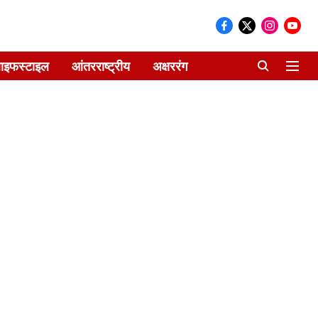
ाइफस्टाइल
आंतरराष्ट्रीय
अक्षररंग