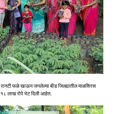
 रानटी फळे खाऊन जगलेल्या बीड जिल्ह्यातील माळशिरस
ंत १८ लाख रोपे भेट दिली आहेत.