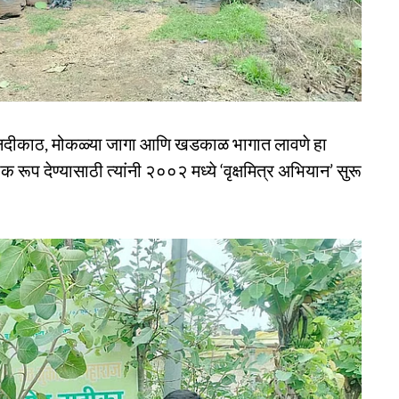
ांनी नदीकाठ, मोकळ्या जागा आणि खडकाळ भागात लावणे हा
ूप देण्यासाठी त्यांनी २००२ मध्ये ‘वृक्षमित्र अभियान’ सुरू