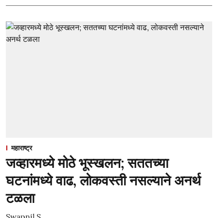
महाराष्ट्र
जव्हारमध्ये मोठे भूस्खलन; सततच्या
घटनांमध्ये वाढ, लोकवस्ती नसल्याने अनर्थ
टळला
Swapnil S