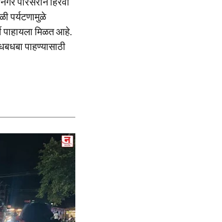
नगर परिसराने हिरवा
ी पर्यटणामुळे
्दी पाहायला मिळत आहे.
धबधबा पाहण्यासाठी