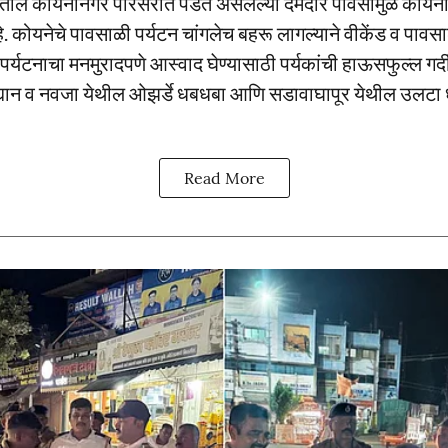
ातील कोयनानगर परिसरात पडत असलेल्या दमदार पावसामुळे कोयना
 कोयनेचे पावसाळी पर्यटन चांगलेच बहरू लागल्याने वीकेंड व पावसाळ
पर्यटनाचा मनमुरादपणे आस्वाद घेण्यासाठी पर्यकांची हाऊसफुल्ल गर
्यान व नवजा येथील ओझर्डे धबधबा आणि सडावाघापूर येथील उलटा 
Read More