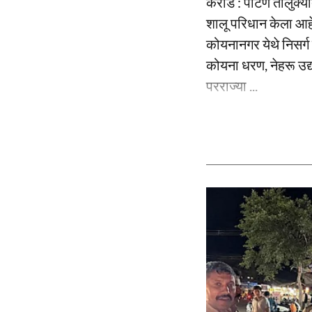
कराड : पाटण तालुक्य
शालू परिधान केला आहे.
कोयनानगर येथे निसर्ग 
कोयना धरण, नेहरू उद
परराज्या ...