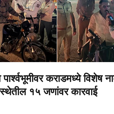
पार्श्वभूमीवर कराडमध्ये विशेष ना
अवस्थेतील १५ जणांवर कारवाई