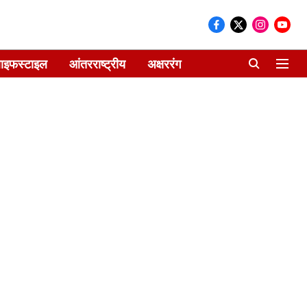
ाइफस्टाइल
आंतरराष्ट्रीय
अक्षररंग