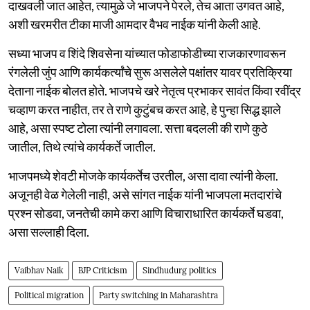
दाखवली जात आहेत, त्यामुळे जे भाजपने पेरले, तेच आता उगवत आहे,
अशी खरमरीत टीका माजी आमदार वैभव नाईक यांनी केली आहे.
सध्या भाजप व शिंदे शिवसेना यांच्यात फोडाफोडीच्या राजकारणावरून
रंगलेली जुंप आणि कार्यकर्त्यांचे सुरू असलेले पक्षांतर यावर प्रतिक्रिया
देताना नाईक बोलत होते. भाजपचे खरे नेतृत्व प्रभाकर सावंत किंवा रवींद्र
चव्हाण करत नाहीत, तर ते राणे कुटुंबच करत आहे, हे पुन्हा सिद्ध झाले
आहे, असा स्पष्ट टोला त्यांनी लगावला. सत्ता बदलली की राणे कुठे
जातील, तिथे त्यांचे कार्यकर्ते जातील.
भाजपमध्ये शेवटी मोजके कार्यकर्तेच उरतील, असा दावा त्यांनी केला.
अजूनही वेळ गेलेली नाही, असे सांगत नाईक यांनी भाजपला मतदारांचे
प्रश्न सोडवा, जनतेची कामे करा आणि विचाराधारित कार्यकर्ते घडवा,
असा सल्लाही दिला.
Vaibhav Naik
BJP Criticism
Sindhudurg politics
Political migration
Party switching in Maharashtra