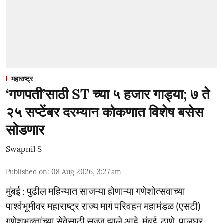
महाराष्ट्र
‘गणपती’साठी ST च्या ५ हजार गाड्या; ७ ते
२५ सप्टेंबर दरम्यान कोकणात विशेष बसेस
सोडणार
Swapnil S
Published on
:
08 Aug 2026, 3:27 am
मुंबई : पुढील महिन्यात साजऱ्या होणाऱ्या गणेशोत्सवाच्या
पार्श्वभूमीवर महाराष्ट्र राज्य मार्ग परिवहन महामंडळ (एसटी)
गणेशभक्तांच्या सेवेसाठी सज्ज झाले आहे. मुंबई, ठाणे, पालघर