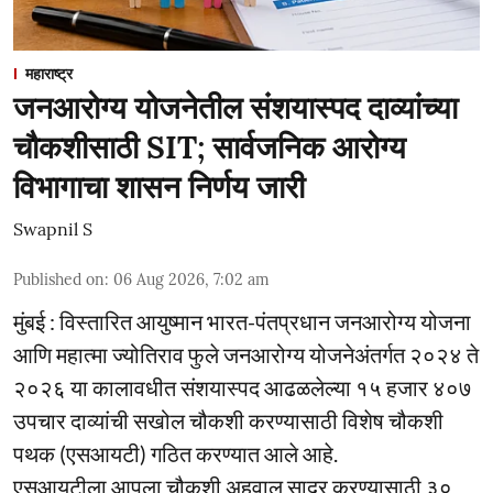
महाराष्ट्र
जनआरोग्य योजनेतील संशयास्पद दाव्यांच्या
चौकशीसाठी SIT; सार्वजनिक आरोग्य
विभागाचा शासन निर्णय जारी
Swapnil S
Published on
:
06 Aug 2026, 7:02 am
मुंबई : विस्तारित आयुष्मान भारत-पंतप्रधान जनआरोग्य योजना
आणि महात्मा ज्योतिराव फुले जनआरोग्य योजनेअंतर्गत २०२४ ते
२०२६ या कालावधीत संशयास्पद आढळलेल्या १५ हजार ४०७
उपचार दाव्यांची सखोल चौकशी करण्यासाठी विशेष चौकशी
पथक (एसआयटी) गठित करण्यात आले आहे.
एसआयटीला आपला चौकशी अहवाल सादर करण्यासाठी ३०