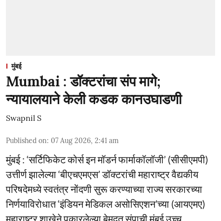
मुंबई
Mumbai : डॉक्टरांचा संप मागे;
न्यायालयाने केली कडक कानउघाडणी
Swapnil S
Published on
:
07 Aug 2026, 2:41 am
मुंबई : ‘सर्टिफिकेट कोर्स इन मॉडर्न फार्माकॉलॉजी’ (सीसीएमपी)
उत्तीर्ण झालेल्या ‘बीएचएमएस’ डॉक्टरांची महाराष्ट्र वैद्यकीय
परिषदेमध्ये स्वतंत्र नोंदणी सुरू करण्याच्या राज्य सरकारच्या
निर्णयाविरोधात ‘इंडियन मेडिकल असोसिएशन’च्या (आयएमए)
महाराष्ट्र शाखेने पुकारलेल्या बेमुदत संपाची मुंबई उच्च