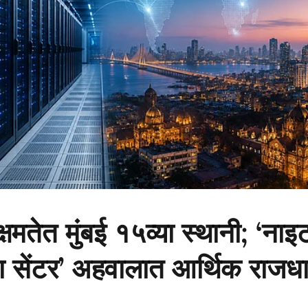
क्षमतेत मुंबई १५व्या स्थानी; ‘नाइ
टा सेंटर’ अहवालात आर्थिक राजध