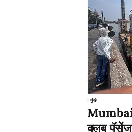
मुंबई
Mumbai : 
क्लब पॅसें