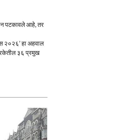
्थान पटकावले आहे, तर
ॲटलस २०२६’ हा अहवाल
्रिकेतील ३६ प्रमुख