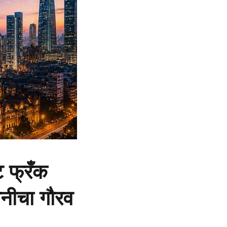
ट फ्रँक
ानीचा गौरव