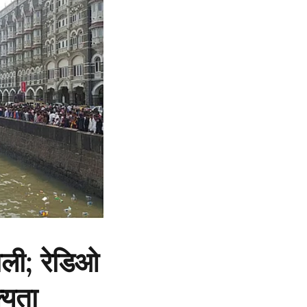
ली; रेडिओ
्यता