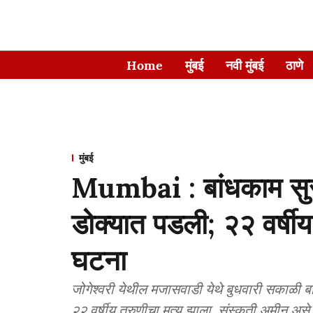
Home
मुंबई
नवी मुंबई
ठाणे
मुंबई
Mumbai : बांधकाम सुर
डोक्यात पडली; २२ वर्षीय
घटना
जोगेश्वरी येथील मजासवाडी येथे बुधवारी सकाळी 
२२ वर्षीय तरुणीचा मृत्यू झाला. संस्कृती अमीन अस