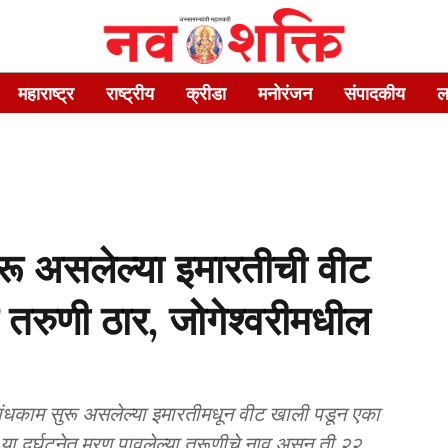
महाराष्ट्र
राष्ट्रीय
क्रीडा
मनोरंजन
संपादकीय
ल
ू असलेल्या इमारतीची वीट
 तरुणी ठार, जोगेश्वरीमधील
बांधकाम सुरू असलेल्या इमारतीमधून वीट खाली पडून एका
े या दुर्घटनेत मरण पावलेल्या तरूणीचे नाव असून ती २२