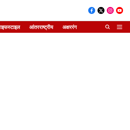
ाइफस्टाइल
आंतरराष्ट्रीय
अक्षररंग