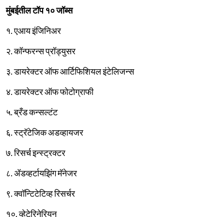
मुंबईतील टॉप १० जॉब्स
१. एआय इंजिनिअर
२. कॉन्फरन्स प्रॉड्युसर
३. डायरेक्टर ऑफ आर्टिफिशियल इंटेलिजन्स
४. डायरेक्टर ऑफ फोटोग्राफी
५. ब्रँड कन्सल्टंट
६. स्ट्रॅटेजिक अडव्हायजर
७. रिसर्च इन्स्ट्रक्टर
८. ॲडव्हर्टायझिंग मॅनेजर
९. क्वॉन्टिटेटिव्ह रिसर्चर
१०. व्हेटेरिनेरियन