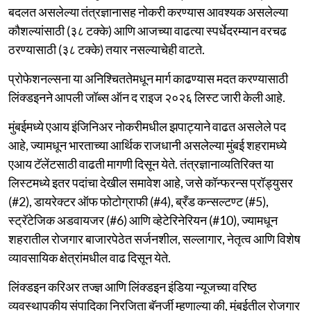
बदलत असलेल्या तंत्रज्ञानासह नोकरी करण्यास आवश्यक असलेल्या
कौशल्यांसाठी (३८ टक्के) आणि आजच्या वाढत्या स्पर्धेदरम्यान वरचढ
ठरण्यासाठी (३८ टक्के) तयार नसल्याचेही वाटते.
प्रोफेशनल्सना या अनिश्चिततेमधून मार्ग काढण्यास मदत करण्यासाठी
लिंक्डइनने आपली जॉब्स ऑन द राइज २०२६ लिस्ट जारी केली आहे.
मुंबईमध्ये एआय इंजिनिअर नोकरीमधील झपाट्याने वाढत असलेले पद
आहे, ज्यामधून भारताच्या आर्थिक राजधानी असलेल्या मुंबई शहरामध्ये
एआय टॅलेंटसाठी वाढती मागणी दिसून येते. तंत्रज्ञानाव्यतिरिक्त या
लिस्टमध्ये इतर पदांचा देखील समावेश आहे, जसे कॉन्फरन्स प्रॉड्युसर
(#2), डायरेक्टर ऑफ फोटोग्राफी (#4), ब्रँड कन्सल्टण्ट (#5),
स्ट्रॅटेजिक अडवायजर (#6) आणि व्हेटेरिनेरियन (#10), ज्यामधून
शहरातील रोजगार बाजारपेठेत सर्जनशील, सल्लागार, नेतृत्व आणि विशेष
व्यावसायिक क्षेत्रांमधील वाढ दिसून येते.
लिंक्डइन करिअर तज्ज्ञ आणि लिंक्डइन इंडिया न्यूजच्या वरिष्ठ
व्यवस्थापकीय संपादिका निरजिता बॅनर्जी म्हणाल्या की, मुंबईतील रोजगार