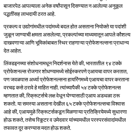
बाजारपेठ आपल्याला अनेक वर्षांपासून दिसण्यात न आलेल्या अनुकूल
पद्धतींसह लाभदायी ठरत आहे.
प्रकल्प व उद्योगांमधील पदांमध्ये बदल होत असताना नियोक्ते या पदांशी
जुळून जाण्याची क्षमता असलेल्या, प्रकल्पांच्या माध्यमातून आपले कौशल्य
दाखवणाऱ्या आणि भूमिकांबाबत स्थिर राहणाऱ्या प्रोफेशनल्सना प्राधान्य
देत आहेत.
लिंक्डइनच्या संशोधनामधून निदर्शनास येते की, भारतातील ९४ टक्के
प्रोफेशनल्स रोजगार शोधण्यामध्ये सोईस्करपणे एआयचा वापर करतात,
पण जवळपास अर्ध्या प्रोफेशनल्सना हायरिंगमध्ये एआयचा वापर करताना
वरचढ कसे ठरावे हे माहित नाही. त्यांच्यापैकी ५४ टक्के प्रोफेशनल्स
म्हणतात की, रिक्रूटर्सचे लक्ष वेधून घेण्यासाठी एआय अडथळा ठरू
शकतो. या समस्या असताना देखील ६५ टक्के प्रोफेशनल्सचा विश्वास
आहे की, एआयमुळे रिक्रूटर्सकडून मिळणाऱ्या प्रतिक्रियेमध्ये सुधारणा
होऊ शकते, तसेच रिकूटर व उमेदवार यांच्यामधील परस्परसंवादांमधील
तफावत दूर करण्यास मदत होऊ शकते.