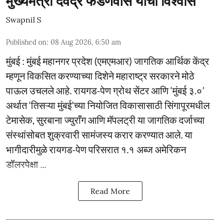
मुख्यमंत्री देवेंद्र फडणवीस यांचा विश्वास
Swapnil S
Published on
:
08 Aug 2026, 6:50 am
मुंबई : मुंबई महानगर प्रदेश (एमएमआर) जागतिक आर्थिक केंद्र
म्हणून विकसित करण्याच्या दिशेने महाराष्ट्र सरकारने मोठे
पाऊल उचलले आहे. रायगड-पेण ग्रोथ सेंटर आणि ‘मुंबई ३.०’
अर्थात ‘तिसऱ्या मुंबई’च्या नियोजित विकासासाठी सिंगापूरमधील
टेमासेक, सुरबाना ज्युराँग आणि मॅपलट्री या जागतिक दर्जाच्या
संस्थांसोबत शुक्रवारी सामंजस्य करार करण्यात आले. या
भागीदारीमुळे रायगड-पेण परिसरात १.१ अब्ज अमेरिकन
डॉलरपेक्षा ...
Read More