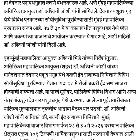
हा देवनार पशुवधगृहात करणे बंधनकारक आहे, असे मुंबई महापालिकेच्या
अतिरिक्त आयुक्त डॉ. अश्विनी जोशी यांनी सांगितले. देवनार पशुवधगृह
येथे विविध प्रकारच्या सोयीसुविधा पुरविण्यासाठी मुंबई महापालिका
प्रशासन सज्ज आहे. १७ ते ३० मे या कालावधीत पशुवधगृह येथे म्हैस
आणि बकऱ्यांच्या बाजाराचे आयोजन करण्यात येणार आहे, अशी माहिती
डॉ. अश्विनी जोशी यांनी दिली आहे.
बृहन्मुंबई महापालिका आयुक्त अश्विनी भिडे यांच्या निर्देशांनुसार,
अतिरिक्त महापालिका आयुक्त (शहर) डॉ. अश्विनी जोशी यांच्या
मार्गदर्शनात देवनार पशुवधगृह येथे बकरी ईद सणाच्या निमित्ताने विविध
सोयीसुविधा पुरविण्यात येतात. यंदा २८ मे रोजी बकरी ईद सण साजरा
होण्याची शक्यता आहे. या पार्श्वभूमीवर, पालिकेचे विविध विभाग आणि अन्य
यंत्रणांकडून देवनार पशुवधगृह येथे करण्यात आलेल्या पूर्वतयारीबाबत
पालिका मुख्यालयात नुकतीच आढावा बैठक पार पडली. डॉ. अश्विनी
जोशी यांनी सांगितले की, बकरी ईद सणाच्या निमित्ताने, मुंबई
महापालिकेच्या बाजार विभागामार्फत २८ ते ३० मे २०२६ दरम्यान पालिका
क्षेत्रात एकूण १०९ ठिकाणी धार्मिक पशुवधासाठी परवानगी देण्यात आली