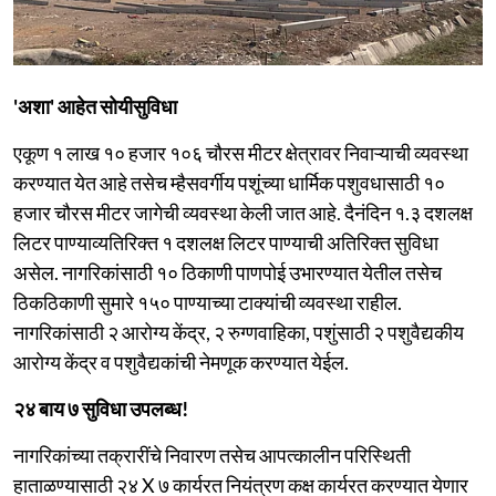
'अशा' आहेत सोयीसुविधा
एकूण १ लाख १० हजार १०६ चौरस मीटर क्षेत्रावर निवाऱ्याची व्यवस्था
करण्यात येत आहे तसेच म्हैसवर्गीय पशूंच्या धार्मिक पशुवधासाठी १०
हजार चौरस मीटर जागेची व्यवस्था केली जात आहे. दैनंदिन १.३ दशलक्ष
लिटर पाण्याव्यतिरिक्त १ दशलक्ष लिटर पाण्याची अतिरिक्त सुविधा
असेल. नागरिकांसाठी १० ठिकाणी पाणपोई उभारण्यात येतील तसेच
ठिकठिकाणी सुमारे १५० पाण्याच्या टाक्यांची व्यवस्था राहील.
नागरिकांसाठी २ आरोग्य केंद्र, २ रुग्णवाहिका, पशुंसाठी २ पशुवैद्यकीय
आरोग्य केंद्र व पशुवैद्यकांची नेमणूक करण्यात येईल.
२४ बाय ७ सुविधा उपलब्ध!
नागरिकांच्या तक्रारींचे निवारण तसेच आपत्कालीन परिस्थिती
हाताळण्यासाठी २४ X ७ कार्यरत नियंत्रण कक्ष कार्यरत करण्यात येणार