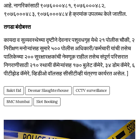
आहे. नागरिकांसाठी ९०७६०००४८१, ९०७६०००४८२,
९०७६०००४८३, ९०७६०००४८४ हे क्रमांक उपलब्ध केले जातील.
तगडा बंदोबस्त
कायदा व सुव्यवस्थेच्या दृष्टीने देवनार पशुवधगृह येथे २१ पोलीस चौकी, २
निरीक्षण मनोऱ्यांसह सुमारे ५०० पोलीस अधिकारी/कर्मचारी यांची तसेच
पालिकेच्या २०० सुरक्षारक्षकांची नेमणूक राहील तसेच संपूर्ण परिसरात
निगराणीसाठी २१० स्थायी कॅमेऱ्यांसह १७० बुलेट कॅमेरे, ३४ डोम कॅमेरे, ६
पीटीझेड कॅमेरे, व्हिडीओ वॉलसह सीसीटीव्ही यंत्रणा कार्यरत असेल. ]
Bakri Eid
Deonar Slaughterhouse
CCTV surveillance
BMC Mumbai
Slot Booking