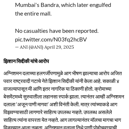
Mumbai's Bandra, which later engulfed
the entire mall.
No casualties have been reported.
pic.twitter.com/N03fq2hcBV
— ANI (@ANI)
April 29, 2025
झिशान सिद्दीकी यांचे आरोप
अग्निशमन दलाच्या हलगर्जीपणामुळे आग भीषण झाल्याचा आरोप अजित
पवार राष्ट्रवादी गटाचे नेते झिशान सिद्दीकी यांनी केला आहे. सकाळी ४
वाजल्यापासून मी आणि इतर नागरिक या ठिकाणी होतो. क्रोमाच्या
बेसमेंटमध्ये सुरुवातीला लहानसा स्पार्क झाला. त्यानंतर आम्ही अग्निशमन
दलाला ‘अजून पाणी मागवा’ अशी विनंती केली. मात्र त्यांच्याकडे आग
विझवण्यासाठी लागणारे साहित्य उपलब्ध नव्हते. उपलब्ध असलेले
साहित्य त्यांना वापरता येत नव्हते. आग लागल्यानंतर मॉलचा मागचा भाग
विळख्यात आला नव्हता. अग्निशमन दलाला तिथे पाणी पोहोचवण्याची