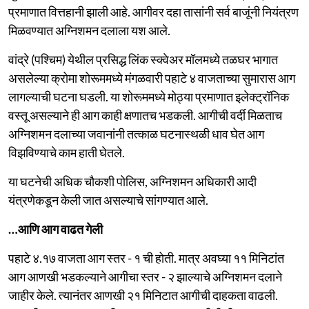
प्रमाणात वित्तहानी झाली आहे. आगीवर दहा तासांनी सर्व बाजूंनी नियंत्रण
मिळवण्यात अग्निशमन दलाला यश आले.
वांद्रे (पश्चिम) येथील प्रसिद्ध लिंक स्क्वेअर मॉलमध्ये तळघर भागात
असलेल्या क्रोमा शोरूममध्ये मंगळवारी पहाटे ४ वाजताच्या सुमारास आग
लागल्याची घटना घडली. या शोरूममध्ये मोठ्या प्रमाणात इलेक्ट्रॉनिक
वस्तू असल्याने ही आग काही क्षणातच भडकली. आगीची वर्दी मिळताच
अग्निशमन दलाच्या जवानांनी तत्काळ घटनास्थळी धाव घेत आग
विझविण्याचे काम हाती घेतले.
या घटनेची अधिक चौकशी पोलिस, अग्निशमन अधिकारी आदी
यंत्रणेकडून केली जात असल्याचे सांगण्यात आले.
…आणि आग वाढत गेली
पहाटे ४.१७ वाजता आग स्तर - १ ची होती. मात्र अवघ्या ११ मिनिटांत
आग आणखी भडकल्याने आगीचा स्तर - २ झाल्याचे अग्निशमन दलाने
जाहीर केले. त्यानंतर आणखी २१ मिनिटात आगीची दाहकता वाढली.