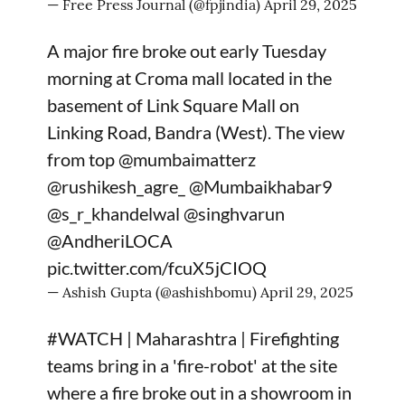
— Free Press Journal (@fpjindia)
April 29, 2025
A major fire broke out early Tuesday
morning at Croma mall located in the
basement of Link Square Mall on
Linking Road, Bandra (West). The view
from top
@mumbaimatterz
@rushikesh_agre_
@Mumbaikhabar9
@s_r_khandelwal
@singhvarun
@AndheriLOCA
pic.twitter.com/fcuX5jCIOQ
— Ashish Gupta (@ashishbomu)
April 29, 2025
#WATCH
| Maharashtra | Firefighting
teams bring in a 'fire-robot' at the site
where a fire broke out in a showroom in