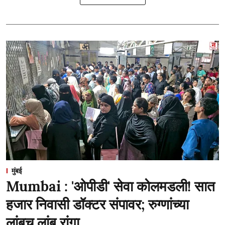
मुंबई
Mumbai : 'ओपीडी' सेवा कोलमडली! सात
हजार निवासी डॉक्टर संपावर; रुग्णांच्या
लांबच लांब रांगा