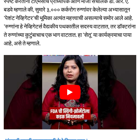
स्पष्ट करताना टीएमसीचे प्राध्यापक आणि माजी संचालक डॉ. आर. ए.
बडवे म्हणाले की, सुमारे ३,००० कर्करोग रुग्णांवर केलेल्या अभ्यासातून
'पेशंट नेव्हिगेटर'ची भूमिका अत्यंत महत्त्वाची असल्याचे समोर आले आहे.
'रुग्णांना हे नेव्हिगेटर्स वैद्यकीय पथकातील सदस्य वाटतात, तर डॉक्टरांना
ते रुग्णांच्या कुटुंबाचाच एक भाग वाटतात. हा 'सेतू' या कार्यक्रमाचा पाया
आहे, असे ते म्हणाले.