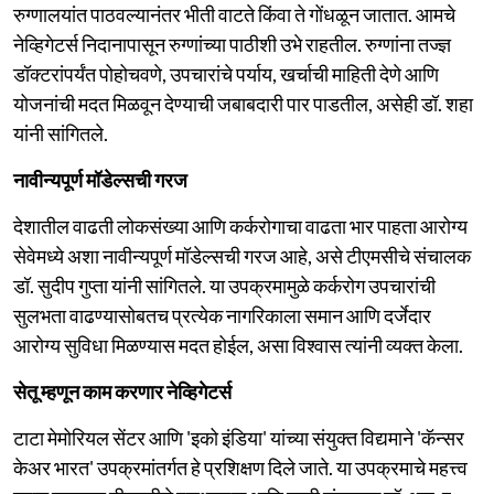
रुग्णालयांत पाठवल्यानंतर भीती वाटते किंवा ते गोंधळून जातात. आमचे
नेव्हिगेटर्स निदानापासून रुग्णांच्या पाठीशी उभे राहतील. रुग्णांना तज्ज्ञ
डॉक्टरांपर्यंत पोहोचवणे, उपचारांचे पर्याय, खर्चाची माहिती देणे आणि
योजनांची मदत मिळवून देण्याची जबाबदारी पार पाडतील, असेही डॉ. शहा
यांनी सांगितले.
नावीन्यपूर्ण मॉडेल्सची गरज
देशातील वाढती लोकसंख्या आणि कर्करोगाचा वाढता भार पाहता आरोग्य
सेवेमध्ये अशा नावीन्यपूर्ण मॉडेल्सची गरज आहे, असे टीएमसीचे संचालक
डॉ. सुदीप गुप्ता यांनी सांगितले. या उपक्रमामुळे कर्करोग उपचारांची
सुलभता वाढण्यासोबतच प्रत्येक नागरिकाला समान आणि दर्जेदार
आरोग्य सुविधा मिळण्यास मदत होईल, असा विश्वास त्यांनी व्यक्त केला.
सेतू म्हणून काम करणार नेव्हिगेटर्स
टाटा मेमोरियल सेंटर आणि 'इको इंडिया' यांच्या संयुक्त विद्यमाने 'कॅन्सर
केअर भारत' उपक्रमांतर्गत हे प्रशिक्षण दिले जाते. या उपक्रमाचे महत्त्व