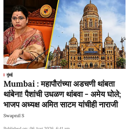
मुंबई
Mumbai : महापौरांच्या अडचणी थांबता
थांबेना! पैशांची उधळण थांबवा - अमेय घोले;
भाजप अध्यक्ष अमित साटम यांचीही नाराजी
Swapnil S
Published on
:
06 Aug 2026, 6:41 am