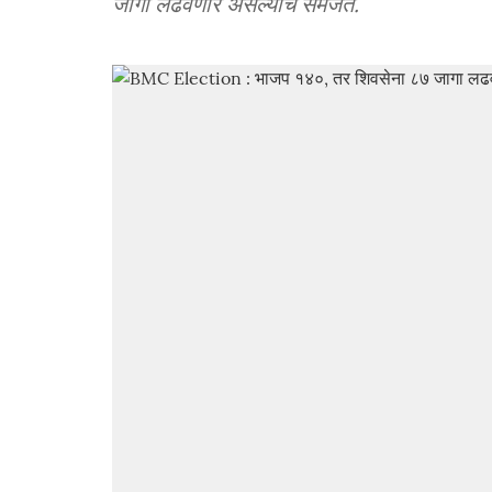
जागा लढवणार असल्याचे समजते.