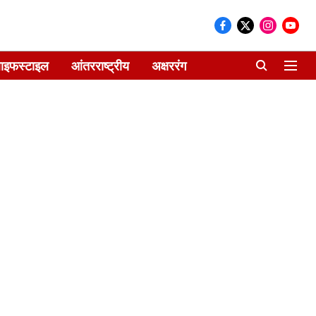
ाइफस्टाइल
आंतरराष्ट्रीय
अक्षररंग