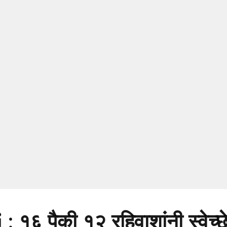
१६ पैकी १२ रहिवाशांनी स्वेच्छे