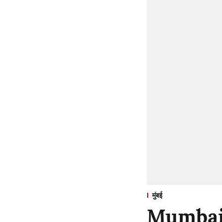
मुंबई
Mumbai : 