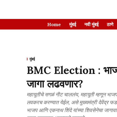
Home
मुंबई
नवी मुंबई
ठाणे
मुंबई
BMC Election : भाज
जागा लढवणार?
महायुतीचे सगळं नीट चाललंय, महायुती म्हणून भ
लवकरच करण्यात येईल, असे मुख्यमंत्री देवेंद्र फड
भाजप आणि एकनाथ शिंदे यांच्या शिवसेनेचा जागाव