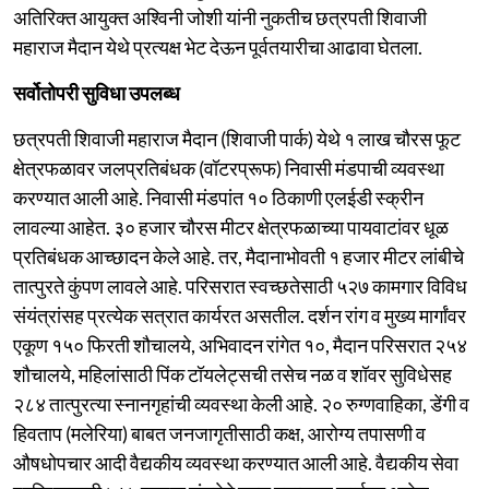
अतिरिक्त आयुक्त अश्विनी जोशी यांनी नुकतीच छत्रपती शिवाजी
महाराज मैदान येथे प्रत्यक्ष भेट देऊन पूर्वतयारीचा आढावा घेतला.
सर्वोतोपरी सुविधा उपलब्ध
छत्रपती शिवाजी महाराज मैदान (शिवाजी पार्क) येथे १ लाख चौरस फूट
क्षेत्रफळावर जलप्रतिबंधक (वॉटरप्रूफ) निवासी मंडपाची व्यवस्था
करण्यात आली आहे. निवासी मंडपांत १० ठिकाणी एलईडी स्क्रीन
लावल्या आहेत. ३० हजार चौरस मीटर क्षेत्रफळाच्या पायवाटांवर धूळ
प्रतिबंधक आच्छादन केले आहे. तर, मैदानाभोवती १ हजार मीटर लांबीचे
तात्पुरते कुंपण लावले आहे. परिसरात स्वच्छतेसाठी ५२७ कामगार विविध
संयंत्रांसह प्रत्येक सत्रात कार्यरत असतील. दर्शन रांग व मुख्य मार्गांवर
एकूण १५० फिरती शौचालये, अभिवादन रांगेत १०, मैदान परिसरात २५४
शौचालये, महिलांसाठी पिंक टॉयलेट्सची तसेच नळ व शॉवर सुविधेसह
२८४ तात्पुरत्या स्नानगृहांची व्यवस्था केली आहे. २० रुग्णवाहिका, डेंगी व
हिवताप (मलेरिया) बाबत जनजागृतीसाठी कक्ष, आरोग्य तपासणी व
औषधोपचार आदी वैद्यकीय व्यवस्था करण्यात आली आहे. वैद्यकीय सेवा