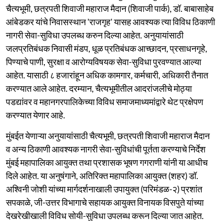
चैत्यभूमी, छत्रपती शिवाजी महाराज मैदान (शिवाजी पार्क), डॉ. बाबासाहेब
आंबेडकर यांचे निवासस्थान 'राजगृह' यासह आवश्यक त्या विविध ठिकाणी
नागरी सेवा-सुविधा उपलब्ध करुन दिल्या आहेत. अनुयायांसाठी
जलप्रतिबंधक निवासी मंडप, धूळ प्रतिबंधक आच्छादन, प्रसाधनगृहे,
पिण्याचे पाणी, सुरक्षा व आरोग्यविषयक सेवा-सुविधा पुरवण्यात आल्या
आहेत. यासाठी ८ हजारांहून अधिक कामगार, कर्मचारी, अधिकारी तैनात
करण्यात आले आहेत. दरम्यान, चैत्यभूमीतील आदरांजलीचे मोठ्या
पडद्यांवर व महानगरपालिकेच्या विविध समाजमाध्यमांद्वारे थेट प्रक्षेपण
करण्यात येणार आहे.
मुंबईत येणाऱ्या अनुयायांसाठी चैत्यभूमी, छत्रपती शिवाजी महाराज मैदान
व अन्य ठिकाणी आवश्यक नागरी सेवा-सुविधांची पूर्तता करण्याचे निर्देश
मुंबई महापालिका आयुक्त तथा प्रशासक भूषण गगराणी यांनी या आधीच
दिले आहेत. या अनुषंगाने, अतिरिक्त महापालिका आयुक्त (शहर) डॉ.
अश्विनी जोशी यांच्या मार्गदर्शनाखाली उपायुक्त (परिमंडळ-२) प्रशांत
सपकाळे, जी-उत्तर विभागाचे सहायक आयुक्त विनायक विसपुते यांच्या
देखरेखीखाली विविध सोयी-सुविधा उपलब्ध करून दिल्या जात आहेत.