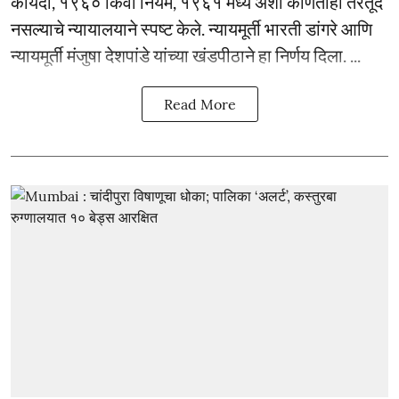
कायदा, १९६० किंवा नियम, १९६१ मध्ये अशी कोणतीही तरतूद
नसल्याचे न्यायालयाने स्पष्ट केले. न्यायमूर्ती भारती डांगरे आणि
न्यायमूर्ती मंजुषा देशपांडे यांच्या खंडपीठाने हा निर्णय दिला. ...
Read More