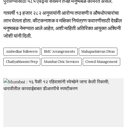
पुरविण्यासाठी ५८५ एवढ्या संख्येने तज्ज्ञ मनुष्यबळ कार्यरत असेल.
गतवर्षी १३ हजार २८२ अनुयायांनी आरोग्य तपासणी व औषधोपचारांचा
लाभ घेतला होता. कीटकनाशक व मक्षिका नियंत्रण फवारणीसाठी देखील
मनुष्यबळ नेमण्यात आले आहेत, अशी माहिती अतिरिक्त आयुक्त अश्विनी
जोशी यांनी दिली.
Ambedkar followers
BMC Arrangements
Mahaparinirvan Divas
Chaityabhoomi Prep
Mumbai Civic Services
Crowd Management