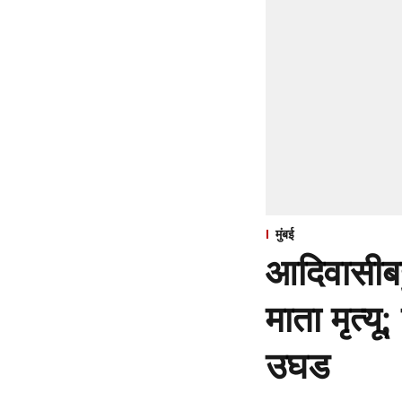
मुंबई
आदिवासीबह
माता मृत्य
उघड