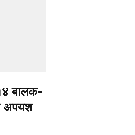
 ८१४ बालक-
ेचे अपयश