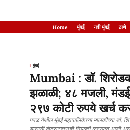
Home
मुंबई
नवी मुंबई
ठाणे
मुंबई
Mumbai : डॉ. शिरोडक
झळाळी; ४८ मजली, मंडई
२९७ कोटी रुपये खर्च क
परळ येथील मुंबई महापालिकेच्या मालकीच्या डॉ. शि
यासाठी कंत्राटदाराची नियुक्ती करण्यात आली अ