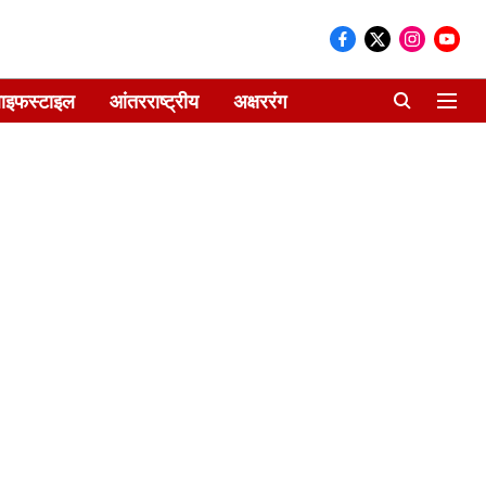
ाइफस्टाइल
आंतरराष्ट्रीय
अक्षररंग