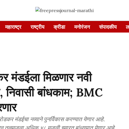
महाराष्ट्र
राष्ट्रीय
क्रीडा
मनोरंजन
संपादकीय
ल
र मंडईला मिळणार नवी
, निवासी बांधकाम; BMC
रणार
रोडकर मंडईचा नव्याने पुनर्विकास करण्यात येणार आहे.
सून तळमजला अधिक ४८ मजली इमारत बांधण्यात येणार आहे.