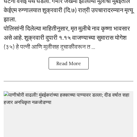
घटना वसई येथे घडली. गंभीर जखमी झालेल्या मुलीचा मुंबईतील
केईएम रुग्णालयात शुक्रवारी (दि.७) रात्री उपचारादरम्यान मृत्यू
झाला.
पोलिसांनी दिलेल्या माहितीनुसार, मृत मुलीचे नाव कृष्णा भावसार
असे आहे. शुक्रवारी दुपारी १.१५ वाजण्याच्या सुमारास योगेश
(३५) हे पत्नी आणि मुलीसह दुचाकीवरून त ...
Read More