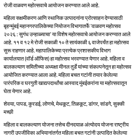
रोजी वाळवण महोत्सवाचे आयोजन करण्यात आले आहे.
महिला सक्षमीकरण आणि स्थानिक उत्पादनांना प्रोत्साहन देण्यासाठी
बृहन्मुंबई महानगरपालिकेच्या नियोजन विभागातर्फे 'वाळवण महोत्सव
२०२६ : सुगंध उन्हाळ्याचा' या विशेष महोत्सवाचे आयोजन करण्यात आले
आहे. ११ व १२ मे रोजी सकाळी १० ते सायंकाळी ६ वाजेपर्यंत हा महोत्सव
सुरू राहणार आहे. महापालिकेच्या प्रत्येक प्रशासकीय विभाग
कार्यालयात (वॉर्ड ऑफिस) हा महोत्सव भरवण्यात येणार आहे. महिला व
बालकल्याण समितीच्या अध्यक्षा मीनल तुर्डे यांच्या संकल्पनेतून हा महोत्सव
आयोजित करण्यात आला आहे. महिला बचत गटांनी तयार केलेल्या
पारंपरिक व घरगुती खाद्यपदार्थांचा आस्वाद मुंबईकरांना या महोत्सवातून
घेता येणार आहे.
शेवया, पापड, कुरडई, लोणचे, मेथकूट, तिळकूट, डांगर, सांडगे, सुक्की
मच्छी
महिला व बालकल्याण योजना तसेच दीनदयाळ अंत्योदय योजना राष्ट्रीय
नागरी उपजीविका अभियानांतर्गत महिला बचत गटांनी उत्पादित केलेल्या