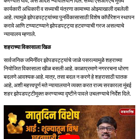
करण्यात यावे, असे आदेश न्यायालयाने दिले. सध्या एसआरएचे मुख्य
कार्यकारी अधिकारी व सध्याची यंत्रणा कामाच्या ओझ्याखाली दबलेली
आहे. त्यामुळे झोपडपट्ट्यांच्या पुनर्विकासासाठी विशेष कॉर्पोरेशन स्थापन
करावे आणि टप्प्याटप्प्याने झोपडपट्ट्या हटवण्याची गरज असल्याचे
न्यायालय म्हणाले.
शहराच्या विकासाला खिळ
सार्वजनिक जमिनींवर झोपडपट्ट्यांचे जाळे पसरल्यामुळे शहराच्या
नियोजित विकासाला खीळ बसली आहे. काळाप्रमाणे नगररचना धोरण
बदलणे आवश्यक आहे. मात्र, तसा बदल न करणे हे शहरासाठी घातक
आहे, अशी महत्त्वपूर्ण मते न्यायालयाने व्यक्त करत राज्य सरकारला मुंबई
शहर झोपडपट्टीमुक्त करण्याच्या दृष्टीने पावले उचलण्याचे निर्देश दिले.