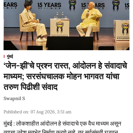
मुंबई
‘जेन-झी’चे प्रश्न रास्त, आंदोलन हे संवादाचे
माध्यम; सरसंघचालक मोहन भागवत यांचा
तरुण पिढीशी संवाद
Swapnil S
Published on
:
07 Aug 2026, 3:51 am
मुंबई : लोकशाहीत आंदोलन हे संवादाचे एक वैध माध्यम असून
त्याचा उद्देश मतभेद निर्माण करणे नव्हे, तर सर्वसंमती घडवून