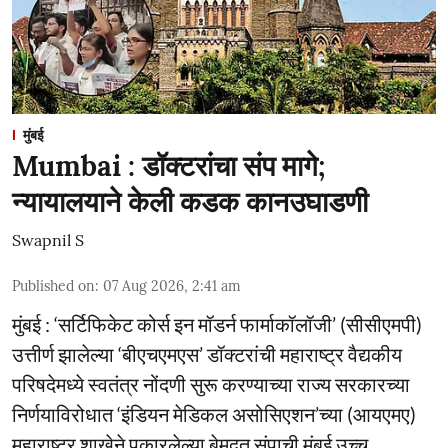
मुंबई
Mumbai : डॉक्टरांचा संप मागे;
न्यायालयाने केली कडक कानउघाडणी
Swapnil S
Published on
:
07 Aug 2026, 2:41 am
मुंबई : ‘सर्टिफिकेट कोर्स इन मॉडर्न फार्माकॉलॉजी’ (सीसीएमपी)
उत्तीर्ण झालेल्या ‘बीएचएमएस’ डॉक्टरांची महाराष्ट्र वैद्यकीय
परिषदेमध्ये स्वतंत्र नोंदणी सुरू करण्याच्या राज्य सरकारच्या
निर्णयाविरोधात ‘इंडियन मेडिकल असोसिएशन’च्या (आयएमए)
महाराष्ट्र शाखेने पुकारलेल्या बेमुदत संपाची मुंबई उच्च