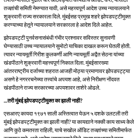
तज्ज्ञांची समिती नेमण्यात यावी, असे महत्त्वपूर्ण आदेश उच्च न्यायालयाने
शुक्रवारी राज्य सरकारला दिले. मुंबईसह प्रमुख शहरे झोपडपट्टीमुक्त
करण्याच्या हेतूने न्यायालयाने सरकारला हे आदेश दिले आहेत.
झोपडपट्टी पुनर्वसनासंबंधी गंभीर प्रश्नावर सविस्तर सुनावणी
घेण्यासाठी उच्च न्यायालयाने सुमोटो याचिका दाखल करून घेतली होती.
त्यावर न्यायमूर्ती गिरीश कुलकर्णी आणि न्यायमूर्ती अद्वैत सेठना यांच्या
खंडपीठाने शुक्रवारी महत्त्वपूर्ण निकाल दिला. मुंबईसारख्या
आंतरराष्ट्रीय दर्जाच्या शहरात आजही मोठ्या प्रमाणावर झोपडपट्ट्या
असणे हे नगररचनेच्या तत्त्वांचे अपयश आहे, असे निरीक्षण नोंदवत
खंडपीठाने राज्य सरकारच्या अपयशावर ताशेरे ओढले.
...तरी मुंबई झोपडपट्टीमुक्त का झाली नाही?
एसआरए कायदा १९७१ साली अस्तित्वात येऊन ५ दशके उलटली तरी
मुंबई झोपडपट्टीमुक्त का झाली नाही? या कायद्याने नक्की काय साध्य केले
आणि कुठे कमतरता राहिली, याचे सखोल ऑडिट तज्ज्ञांच्या समितीमार्फत