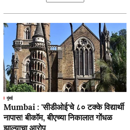
मुंबई
Mumbai : 'सीडीओई'चे ८० टक्के विद्यार्थी
नापास! बीकॉम, बीएच्या निकालात गोंधळ
झाल्याचा आरोप