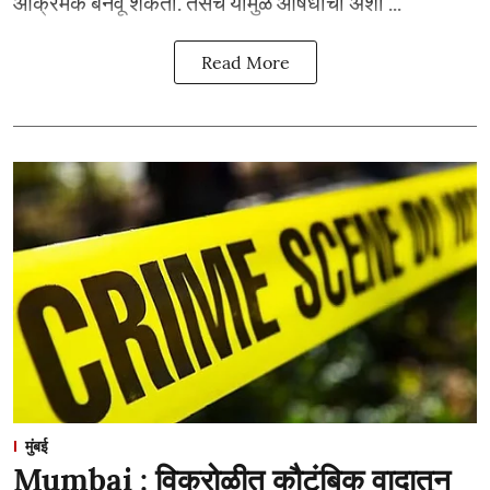
आक्रमक बनवू शकतो. तसेच यामुळे औषधांची अशी ...
Read More
मुंबई
Mumbai : विक्रोळीत कौटुंबिक वादातून