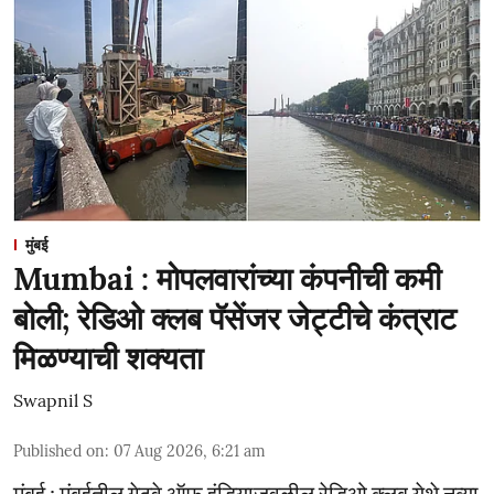
मुंबई
Mumbai : मोपलवारांच्या कंपनीची कमी
बोली; रेडिओ क्लब पॅसेंजर जेट्टीचे कंत्राट
मिळण्याची शक्यता
Swapnil S
Published on
:
07 Aug 2026, 6:21 am
मुंबई : मुंबईतील गेटवे ऑफ इंडियाजवळील रेडिओ क्लब येथे नव्या