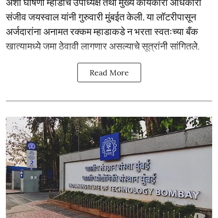
अशी घोषणा म्हाडाचे उपाध्यक्ष तथा मुख्य कार्यकारी अधिकारी
संजीव जयस्वाल यांनी गुरुवारी मुंबईत केली. या लॉटरीपासून
अर्जदारांना अनामत रक्कम म्हाडाकडे न भरता स्वतःच्या बँक
खात्यामध्ये जमा ठेवावी लागणार असल्याचे सूत्रांनी सांगितले.
Read More