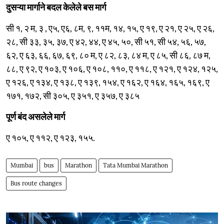
दुसऱ्या मार्गाने बदल केलेले बस मार्ग
सी १, २ म, ३ , ए५, ए६, ८म, ९, ११म, १४, १५, ए १९, ए २१, ए २५, ए २६,
२८, सी ३३, ३५, ३७, ए ४२, ४४, ए ४५, ५०, सी ५१, सी ५४, ५६, ५७,
६२, ए ६३, ६६, ६७, ६९, ८० म, ए ८२, ८३, ८४ म, ए ८५, सी ८६, ८७ म,
८८, ए ९२, ए १०३, ए १०६, ए १०८, ११०, ए ११८, ए १२१, ए १२४, १२५,
ए १२६, ए १३४, ए १३८, ए १३९, १५४, ए १६२, ए १६४, १६५, १६९, ए
१७१, १७२, सी ३०५, ए ३५१, ए ३५७, ए ३८५
पूर्ण बंद असलेले मार्ग
ए १०५, ए ११२, ए १२३, १५५.
Mumbai
bus
Marathon
Tata Mumbai Marathon
Bus route changes