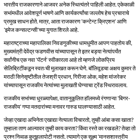
भारतीय राजकारणाने आजवर अनेक स्थित्यंतरे पाहिली आहेत. एकेकाळी
सभांमधील आवेशपूर्ण भाषणे आणि कार्यकर्त्यांचा जल्लोष हेच प्रचाराचे
प्रमुख साधन होते. मात्र, आता राजकारण 'कन्टेन्ट क्रिएशन' आणि
'इमेज कन्सल्टन्सी'च्या युगात शिरले आहे.
महाराष्ट्राच्या महापालिका निवडणुकीच्या धामधुमीत आपण पाहतोय की,
मुख्यमंत्री देवेंद्र फडणवीस यांच्यापासून ते इतर बड्या नेत्यांपर्यंत
सर्वांनीच एक नवा 'पॅटर्न' स्वीकारला आहे तो म्हणजे लोकप्रिय
सेलिब्रिटींकडून स्वतःची मुलाखत करून घेणे. बॉलिवूडचा अक्षय कुमार ते
मराठी सिनेसृष्टीतील तेजश्री प्रधान, गिरीजा ओक, महेश मांजरेकर
यांच्यापासून राजकीय नेत्यांच्या मुलाखती घेण्याचा ट्रेंड स्थिरावलाय.
राजकीय सभांच्या धुरळ्यापेक्षा, वातानुकूलित हॉलमध्ये रंगणाऱ्या 'बिगर-
राजकीय' गप्पा मतदारांच्या मनावर गारुड घालण्यासाठी आहेत.
जेव्हा एखादा अभिनेता एखाद्या नेत्याला विचारतो, तुम्ही आंबा कसा खाता?
तुम्हाला ताण आल्यावर तुम्ही काय करता? किंवा रस्ते का रखडले? तेव्हा तो
प्रश्न निव्वळ कुतूहलापोटी नसतो. त्यामागे एक सूक्ष्म 'मानसशास्त्रीय