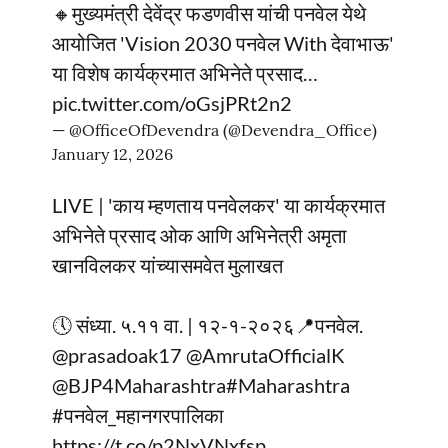
🔸मुख्यमंत्री देवेंद्र फडणवीस यांची पनवेल येथे
आयोजित 'Vision 2030 पनवेल With देवाभाऊ'
या विशेष कार्यक्रमात अभिनेते प्रसाद…
pic.twitter.com/oGsjPRt2n2
— @OfficeOfDevendra (@Devendra_Office)
January 12, 2026
LIVE | 'काय म्हणताय पनवेलकर' या कार्यक्रमात
अभिनेते प्रसाद ओक आणि अभिनेत्री अमृता
खानविलकर यांच्यासमवेत मुलाखत
🕔 संध्या. ५.११ वा. | १२-१-२०२६📍पनवेल.
@prasadoak17
@AmrutaOfficialK
@BJP4Maharashtra
#Maharashtra
#पनवेल_महानगरपालिका
https://t.co/p2NxVNxfsp