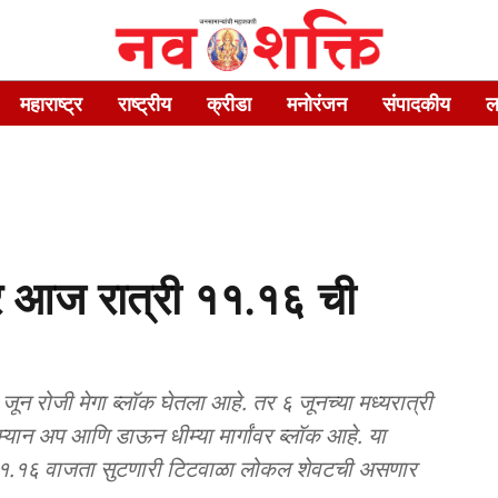
महाराष्ट्र
राष्ट्रीय
क्रीडा
मनोरंजन
संपादकीय
ल
र आज रात्री ११.१६ ची
ार ७ जून रोजी मेगा ब्लॉक घेतला आहे. तर ६ जूनच्या मध्यरात्री
रम्यान अप आणि डाऊन धीम्या मार्गांवर ब्लॉक आहे. या
त्री ११.१६ वाजता सुटणारी टिटवाळा लोकल शेवटची असणार