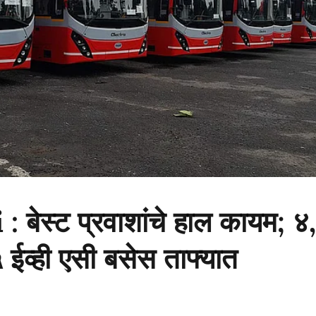
बेस्ट प्रवाशांचे हाल कायम; ४
ईव्ही एसी बसेस ताफ्यात