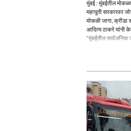
मुंबई : मुंबईतील मोकळ
महायुती सरकारवर जोर
मोकळी जागा, क्रीडा स
आदित्य ठाकरे यांनी के
“मुंबईतील सार्वजनिक ज