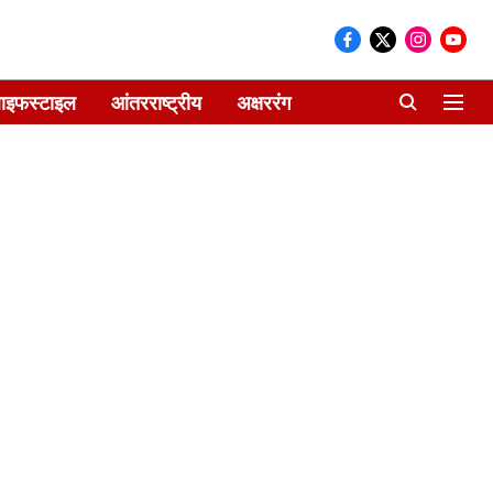
ाइफस्टाइल
आंतरराष्ट्रीय
अक्षररंग