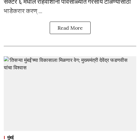
सेक्टर ६ मधील रहिवाशांना पावसाळ्यात गैरसोय टाळण्यासाठी
भाडेकरार करण् ...
Read More
मुंबई