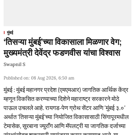
मुंबई
‘तिसऱ्या मुंबई’च्या विकासाला मिळणार वेग;
मुख्यमंत्री देवेंद्र फडणवीस यांचा विश्वास
Swapnil S
Published on
:
08 Aug 2026, 6:50 am
मुंबई : मुंबई महानगर प्रदेश (एमएमआर) जागतिक आर्थिक केंद्र
म्हणून विकसित करण्याच्या दिशेने महाराष्ट्र सरकारने मोठे
पाऊल उचलले आहे. रायगड-पेण ग्रोथ सेंटर आणि ‘मुंबई ३.०’
अर्थात ‘तिसऱ्या मुंबई’च्या नियोजित विकासासाठी सिंगापूरमधील
टेमासेक, सुरबाना ज्युराँग आणि मॅपलट्री या जागतिक दर्जाच्या
संस्थांसोबत शुक्रवारी सामंजस्य करार करण्यात आले. या