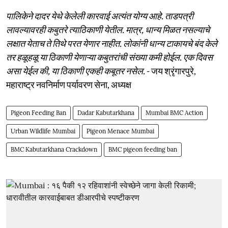
पालिकेने दादर येथे केलेली कारवाई अत्यंत योग्य आहे. ताडपत्री
लावल्यावरही कबुतरे त्याठिकाणी येतील. मात्र, धान्य मिळत नसल्याचे
लक्षात येताच ते तिथे परत येणार नाहीत. लोकांनी धान्य टाकायचे बंद केले
तर हळूहळू या ठिकाणी येणाऱ्या कबुतरांची संख्या कमी होईल. एक दिवस
असा येईल की, या ठिकाणी एकही कबूतर नसेल.
- जय श्रृंगारपुरे,
महाराष्ट्र नवनिर्माण पर्यावरण सेना, अध्यक्ष
Pigeon Feeding Ban
Dadar Kabutarkhana
Mumbai BMC Action
Urban Wildlife Mumbai
Pigeon Menace Mumbai
BMC Kabutarkhana Crackdown
BMC pigeon feeding ban