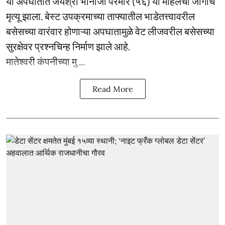
या अपघातात जयश्री भानाजी परमार (५६) या महिलेचा जागीच
मृत्यू झाला. बेस्ट उपक्रमाच्या ताफ्यातील भाडेतत्त्वावरील
बसेसच्या वारंवार होणाऱ्या अपघातामुळे वेट लीजवरील बसेसच्या
सुरक्षेवर प्रश्नचिन्ह निर्माण झाले आहे.
मातेश्वरी कंपनीच्या मु ...
Read More