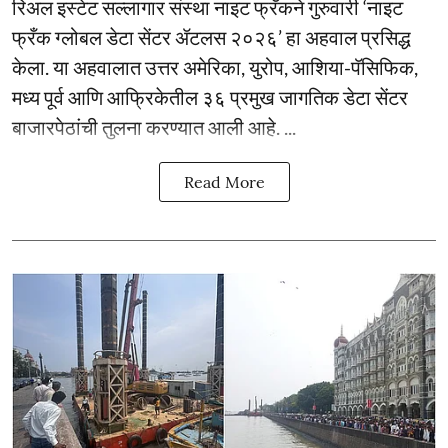
रिअल इस्टेट सल्लागार संस्था नाइट फ्रँकने गुरुवारी ‘नाइट
फ्रँक ग्लोबल डेटा सेंटर ॲटलस २०२६’ हा अहवाल प्रसिद्ध
केला. या अहवालात उत्तर अमेरिका, युरोप, आशिया-पॅसिफिक,
मध्य पूर्व आणि आफ्रिकेतील ३६ प्रमुख जागतिक डेटा सेंटर
बाजारपेठांची तुलना करण्यात आली आहे. ...
Read More