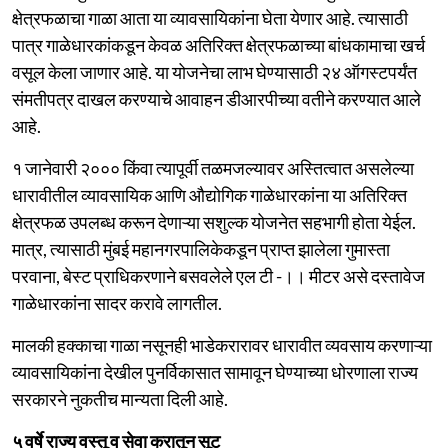
क्षेत्रफळाचा गाळा आता या व्यावसायिकांना घेता येणार आहे. त्यासाठी
पात्र गाळेधारकांकडून केवळ अतिरिक्त क्षेत्रफळाच्या बांधकामाचा खर्च
वसूल केला जाणार आहे. या योजनेचा लाभ घेण्यासाठी २४ ऑगस्टपर्यंत
संमतीपत्र दाखल करण्याचे आवाहन डीआरपीच्या वतीने करण्यात आले
आहे.
१ जानेवारी २००० किंवा त्यापूर्वी तळमजल्यावर अस्तित्वात असलेल्या
धारावीतील व्यावसायिक आणि औद्योगिक गाळेधारकांना या अतिरिक्त
क्षेत्रफळ उपलब्ध करून देणाऱ्या सशुल्क योजनेत सहभागी होता येईल.
मात्र, त्यासाठी मुंबई महानगरपालिकेकडून प्राप्त झालेला गुमास्ता
परवाना, बेस्ट प्राधिकरणाने बसवलेले एल टी -।। मीटर असे दस्तावेज
गाळेधारकांना सादर करावे लागतील.
मालकी हक्काचा गाळा नसूनही भाडेकरारावर धारावीत व्यवसाय करणाऱ्या
व्यावसायिकांना देखील पुनर्विकासात सामावून घेण्याच्या धोरणाला राज्य
सरकारने नुकतीच मान्यता दिली आहे.
५ वर्षे राज्य वस्तू व सेवा करातून सूट