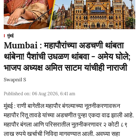
मुंबई
Mumbai : महापौरांच्या अडचणी थांबता
थांबेना! पैशांची उधळण थांबवा - अमेय घोले;
भाजप अध्यक्ष अमित साटम यांचीही नाराजी
Swapnil S
Published on
:
06 Aug 2026, 6:41 am
मुंबई : राणी बागेतील महापौर बंगल्याच्या नूतनीकरणावरून
महापौर रितू तावडे यांच्या अडचणीत पुन्हा एकदा वाढ झाली आहे.
महापौर बंगला आणि परिसरातील नुतनीकरणावर २ कोटी ८९
लाख रुपये खर्चाची निविदा मागवण्यात आली. अवघ्या सहा