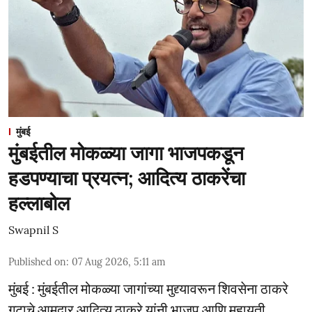
मुंबई
मुंबईतील मोकळ्या जागा भाजपकडून
हडपण्याचा प्रयत्न; आदित्य ठाकरेंचा
हल्लाबोल
Swapnil S
Published on
:
07 Aug 2026, 5:11 am
मुंबई : मुंबईतील मोकळ्या जागांच्या मुद्द्यावरून शिवसेना ठाकरे
गटाचे आमदार आदित्य ठाकरे यांनी भाजप आणि महायुती