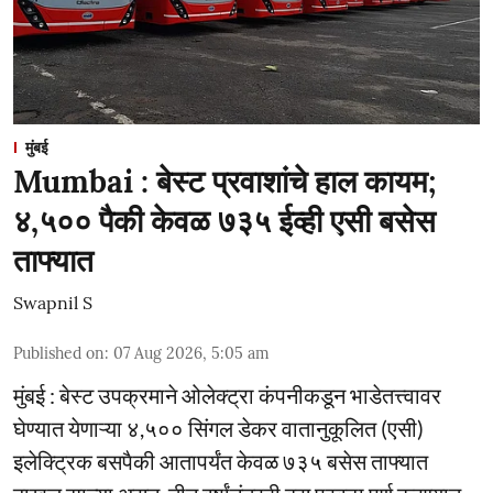
मुंबई
Mumbai : बेस्ट प्रवाशांचे हाल कायम;
४,५०० पैकी केवळ ७३५ ईव्ही एसी बसेस
ताफ्यात
Swapnil S
Published on
:
07 Aug 2026, 5:05 am
मुंबई : बेस्ट उपक्रमाने ओलेक्ट्रा कंपनीकडून भाडेतत्त्वावर
घेण्यात येणाऱ्या ४,५०० सिंगल डेकर वातानुकूलित (एसी)
इलेक्ट्रिक बसपैकी आतापर्यंत केवळ ७३५ बसेस ताफ्यात