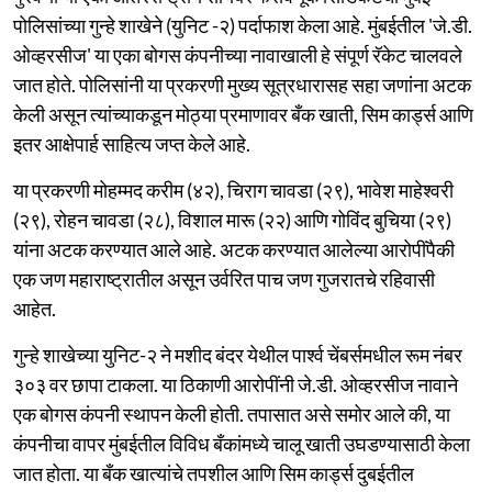
पोलिसांच्या गुन्हे शाखेने (युनिट -२) पर्दाफाश केला आहे. मुंबईतील 'जे.डी.
ओव्हरसीज' या एका बोगस कंपनीच्या नावाखाली हे संपूर्ण रॅकेट चालवले
जात होते. पोलिसांनी या प्रकरणी मुख्य सूत्रधारासह सहा जणांना अटक
केली असून त्यांच्याकडून मोठ्या प्रमाणावर बँक खाती, सिम कार्ड्स आणि
इतर आक्षेपार्ह साहित्य जप्त केले आहे.
या प्रकरणी मोहम्मद करीम (४२), चिराग चावडा (२९), भावेश माहेश्वरी
(२९), रोहन चावडा (२८), विशाल मारू (२२) आणि गोविंद बुचिया (२९)
यांना अटक करण्यात आले आहे. अटक करण्यात आलेल्या आरोपींपैकी
एक जण महाराष्ट्रातील असून उर्वरित पाच जण गुजरातचे रहिवासी
आहेत.
गुन्हे शाखेच्या युनिट-२ ने मशीद बंदर येथील पार्श्व चेंबर्समधील रूम नंबर
३०३ वर छापा टाकला. या ठिकाणी आरोपींनी जे.डी. ओव्हरसीज नावाने
एक बोगस कंपनी स्थापन केली होती. तपासात असे समोर आले की, या
कंपनीचा वापर मुंबईतील विविध बँकांमध्ये चालू खाती उघडण्यासाठी केला
जात होता. या बँक खात्यांचे तपशील आणि सिम कार्ड्स दुबईतील