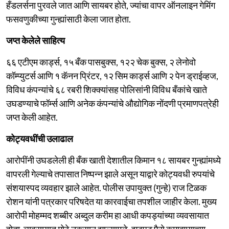
हँडलर्सना पुरवले जात आणि सायबर होते, ज्यांचा वापर ऑनलाइन गेमिंग
फसवणुकीच्या गुन्ह्यांसाठी केला जात होता.
जप्त केलेले साहित्य
६६ एटीएम कार्ड्स, १५ बँक पासबुक्स, १२२ चेक बुक्स, २ लेनोवो
कॉम्प्युटर्स आणि १ कॅनन प्रिंटर, १२ सिम कार्ड्स आणि २ पेन ड्राईव्हज,
विविध कंपन्यांचे ६८ रबरी शिक्क्यांसह पोलिसांनी विविध बँकांचे खाते
उघडण्याचे फॉर्म्स आणि अनेक कंपन्यांचे औद्योगिक नोंदणी प्रमाणपत्रेही
जप्त केली आहेत.
कोट्यवधींची उलाढाल
आरोपींनी उघडलेली ही बँक खाती देशातील किमान १८ सायबर गुन्ह्यांमध्ये
वापरली गेल्याचे तपासात निष्पन्न झाले असून याद्वारे कोट्यवधी रुपयांचे
संशयास्पद व्यवहार झाले आहेत. पोलीस उपायुक्त (गुन्हे) राज टिळक
रोशन यांनी पत्रकार परिषदेत या कारवाईचा तपशील जाहीर केला. मुख्य
आरोपी मोहम्मद शब्बीर अब्दुल करीम हा आधी कपड्यांच्या व्यवसायात
होता. व्यवसायात मोठे नुकसान झाल्यामुळे, झटपट पैसे कमावण्याच्या