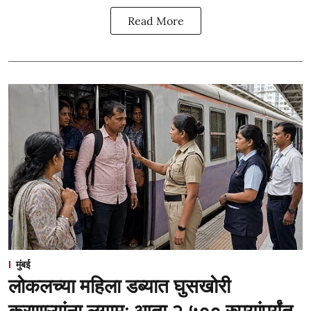
Read More
मुंबई
लोकलच्या महिला डब्यात घुसखोरी
करणाऱ्यांना लगाम; आता २,५०० रुपयांपर्यंत