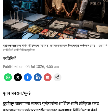
दुबईतून चालणाऱ्या गेमिंग सिंडिकेटचा पर्दाफाश; सायबर फसवणूक रॅकेटचे मुंबई कनेक्शन उघड
'एआय' ने
बनविलेली प्रातिनिधिक प्रतिमा
प्रतिनिधी
Published on
:
05 Jul 2026, 4:55 am
पूनम अपराज/मुंबई
दुबईतून चालणाऱ्या सायबर गुन्हेगारांना आर्थिक आणि तांत्रिक रसद
पुरवणाऱ्या एका आंतरराष्ट्रीय सायबर फसवणूक सिंडिकेटचा मुंबई