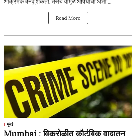
आक्रमक बनवू शकतो. तसेच यामुळे औषधांची अशी ...
Read More
मुंबई
Mumbai : विक्रोळीत कौटुंबिक वादातून