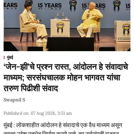
मुंबई
‘जेन-झी’चे प्रश्न रास्त, आंदोलन हे संवादाचे
माध्यम; सरसंघचालक मोहन भागवत यांचा
तरुण पिढीशी संवाद
Swapnil S
Published on
:
07 Aug 2026, 3:51 am
मुंबई : लोकशाहीत आंदोलन हे संवादाचे एक वैध माध्यम असून
त्याचा उद्देश मतभेद निर्माण करणे नव्हे, तर सर्वसंमती घडवून