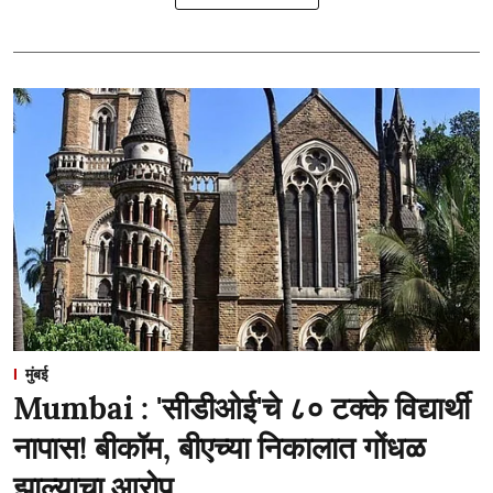
मुंबई
Mumbai : 'सीडीओई'चे ८० टक्के विद्यार्थी
नापास! बीकॉम, बीएच्या निकालात गोंधळ
झाल्याचा आरोप