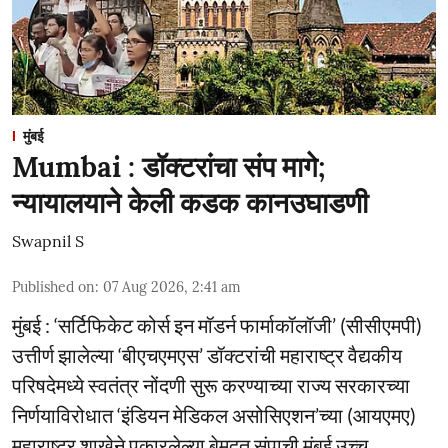
मुंबई
Mumbai : डॉक्टरांचा संप मागे;
न्यायालयाने केली कडक कानउघाडणी
Swapnil S
Published on
:
07 Aug 2026, 2:41 am
मुंबई : ‘सर्टिफिकेट कोर्स इन मॉडर्न फार्माकॉलॉजी’ (सीसीएमपी)
उत्तीर्ण झालेल्या ‘बीएचएमएस’ डॉक्टरांची महाराष्ट्र वैद्यकीय
परिषदेमध्ये स्वतंत्र नोंदणी सुरू करण्याच्या राज्य सरकारच्या
निर्णयाविरोधात ‘इंडियन मेडिकल असोसिएशन’च्या (आयएमए)
महाराष्ट्र शाखेने पुकारलेल्या बेमुदत संपाची मुंबई उच्च