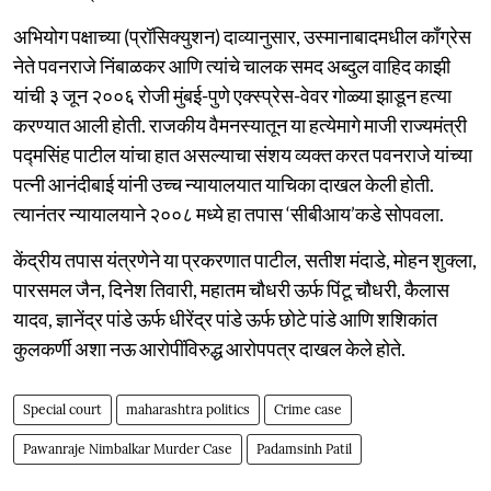
अभियोग पक्षाच्या (प्रॉसिक्युशन) दाव्यानुसार, उस्मानाबादमधील काँग्रेस
नेते पवनराजे निंबाळकर आणि त्यांचे चालक समद अब्दुल वाहिद काझी
यांची ३ जून २००६ रोजी मुंबई-पुणे एक्स्प्रेस-वेवर गोळ्या झाडून हत्या
करण्यात आली होती. राजकीय वैमनस्यातून या हत्येमागे माजी राज्यमंत्री
पद्मसिंह पाटील यांचा हात असल्याचा संशय व्यक्त करत पवनराजे यांच्या
पत्नी आनंदीबाई यांनी उच्च न्यायालयात याचिका दाखल केली होती.
त्यानंतर न्यायालयाने २००८ मध्ये हा तपास ‘सीबीआय’कडे सोपवला.
केंद्रीय तपास यंत्रणेने या प्रकरणात पाटील, सतीश मंदाडे, मोहन शुक्ला,
पारसमल जैन, दिनेश तिवारी, महातम चौधरी ऊर्फ पिंटू चौधरी, कैलास
यादव, ज्ञानेंद्र पांडे ऊर्फ धीरेंद्र पांडे ऊर्फ छोटे पांडे आणि शशिकांत
कुलकर्णी अशा नऊ आरोपींविरुद्ध आरोपपत्र दाखल केले होते.
Special court
maharashtra politics
Crime case
Pawanraje Nimbalkar Murder Case
Padamsinh Patil