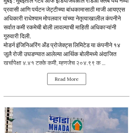
मुंबई : मुंबईतील गेटवे ऑफ इंडियाजवळील रेडिओ क्लब येथे नव्या
प्रवासी आणि पर्यटन जेट्टीच्या बांधकामासाठी माजी आयएएस
अधिकारी राधेश्याम मोपलवार यांच्या नेतृत्वाखालील कंपनीने
सर्वात कमी रकमेची बोली लावल्याची माहिती अधिकाऱ्यांनी
गुरुवारी दिली.
मोडर्न इंजिनिअरिंग अँड प्रोजेक्ट्स लिमिटेड या कंपनीने १४
जुलै रोजी उघडण्यात आलेल्या आर्थिक बोलीमध्ये अंदाजित
खर्चापेक्षा ४.४१ टक्के कमी, म्हणजेच २०४.९९ क ...
Read More