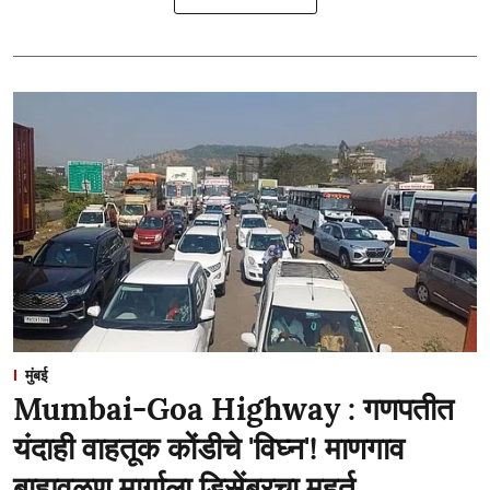
मुंबई
Mumbai-Goa Highway : गणपतीत
यंदाही वाहतूक कोंडीचे 'विघ्न'! माणगाव
बाह्यवळण मार्गाला डिसेंबरचा मुहूर्त