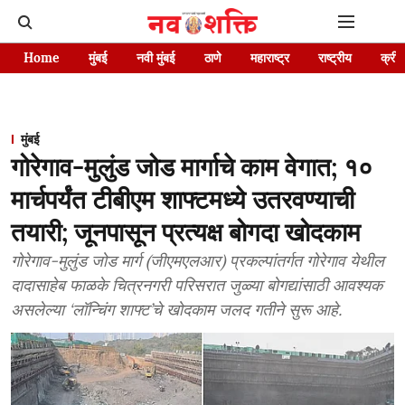
Home
मुंबई
नवी मुंबई
ठाणे
महाराष्ट्र
राष्ट्रीय
क्रीड
मुंबई
गोरेगाव-मुलुंड जोड मार्गाचे काम वेगात; १०
मार्चपर्यंत टीबीएम शाफ्टमध्ये उतरवण्याची
तयारी; जूनपासून प्रत्यक्ष बोगदा खोदकाम
गोरेगाव-मुलुंड जोड मार्ग (जीएमएलआर) प्रकल्पांतर्गत गोरेगाव येथील
दादासाहेब फाळके चित्रनगरी परिसरात जुळ्या बोगद्यांसाठी आवश्यक
असलेल्या ‘लॉन्चिंग शाफ्ट’चे खोदकाम जलद गतीने सुरू आहे.