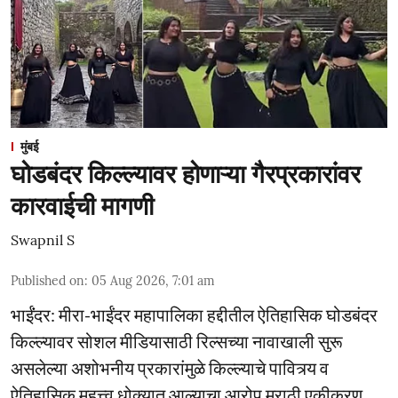
मुंबई
घोडबंदर किल्ल्यावर होणाऱ्या गैरप्रकारांवर
कारवाईची मागणी
Swapnil S
Published on
:
05 Aug 2026, 7:01 am
भाईंंदर: मीरा-भाईंदर महापालिका हद्दीतील ऐतिहासिक घोडबंदर
किल्ल्यावर सोशल मीडियासाठी रिल्सच्या नावाखाली सुरू
असलेल्या अशोभनीय प्रकारांमुळे किल्ल्याचे पावित्र्य व
ऐतिहासिक महत्त्व धोक्यात आल्याचा आरोप मराठी एकीकरण