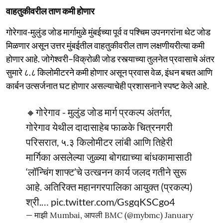
वाहतुकीवरील ताण कमी होणार
गोरेगाव-मुलुंड जोड मार्गामुळे मुंबईच्या पूर्व व पश्चिम उपनगरांना थेट जोड
मिळणार असून उत्तर मुंबईतील वाहतुकीवरील ताण लक्षणीयरीत्या कमी
होणार आहे. जोगेश्वरी–विक्रोळी जोड रस्त्याच्या तुलनेत प्रवासाचे अंतर
सुमारे ८.८ किलोमीटरने कमी होणार असून प्रवास वेळ, इंधन बचत आणि
कार्बन उत्सर्जनात घट होणार असल्याचेही प्रशासनाने स्पष्ट केले आहे.
🔸गोरेगाव - मुलुंड जोड मार्ग प्रकल्प अंतर्गत,
गोरेगाव येथील दादासाहेब फाळके चित्रनगरी
परिसरात, ५.३ किलोमीटर लांबी आणि तिहेरी
मार्गिका असलेल्या जुळ्या बोगद्याच्या बांधकामासाठी
‘लॉन्चिंग शाफ्ट’चे उत्खनन कार्य जलद गतीने सुरू
आहे. अतिरिक्‍त महानगरपालिका आयुक्‍त (प्रकल्‍प)
श्री.…
pic.twitter.com/GsgqKSCgo4
— माझी Mumbai, आपली BMC (@mybmc)
January