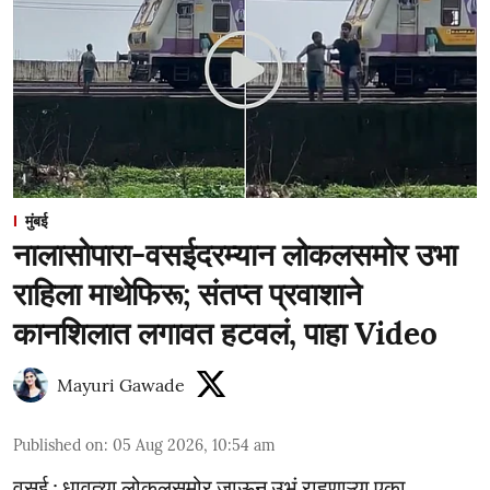
मुंबई
नालासोपारा-वसईदरम्यान लोकलसमोर उभा
राहिला माथेफिरू; संतप्त प्रवाशाने
कानशिलात लगावत हटवलं, पाहा Video
Mayuri Gawade
Published on
:
05 Aug 2026, 10:54 am
वसई : धावत्या लोकलसमोर जाऊन उभं राहणाऱ्या एका