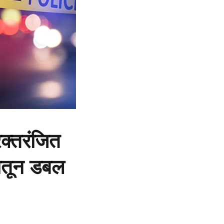
क्तरंजित
दातून डबल