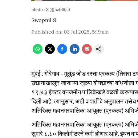
photo : X (@haldilal)
Swapnil S
Published on
:
03 Jul 2025, 5:19 am
मुंबई : गोरेगाव - मुलुंड जोड रस्ता प्रकल्प (तिसरा ट
उद्यानाखालून जाणाऱ्या जुळ्या बोगद्याच्या बांधणील
१९.४३ हेक्टर वनजमीन पालिकेकडे वळती करण्यास के
दिली आहे. त्यानुसार, अटी व शर्तींचे अनुपालन तसेच 
अतिरिक्‍त महानगरपालिका आयुक्‍त (प्रकल्‍प) अभिजी
अतिरिक्‍त महानगरपालिका आयुक्‍त (प्रकल्‍प) अभिजीत
सुमारे ८.८० किलोमीटरने कमी होणार आहे. इंधन वापरात