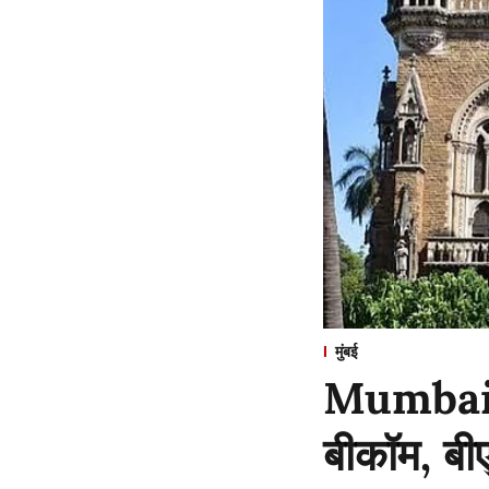
मुंबई
Mumbai : 
बीकॉम, बी