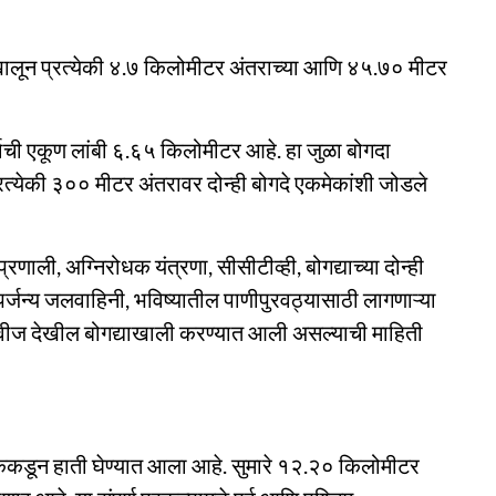
नाखालून प्रत्येकी ४.७ किलोमीटर अंतराच्या आणि ४५.७० मीटर
र्गाची एकूण लांबी ६.६५ किलोमीटर आहे. हा जुळा बोगदा
्येकी ३०० मीटर अंतरावर दोन्ही बोगदे एकमेकांशी जोडले
्रणाली, अग्निरोधक यंत्रणा, सीसीटीव्ही, बोगद्याच्या दोन्ही
पर्जन्य जलवाहिनी, भविष्यातील पाणीपुरवठ्यासाठी लागणाऱ्या
जवीज देखील बोगद्याखाली करण्‍यात आली असल्याची माहिती
लिकेकडून हाती घेण्यात आला आहे. सुमारे १२.२० किलोमीटर