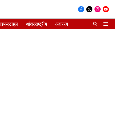
ाइफस्टाइल
आंतरराष्ट्रीय
अक्षररंग