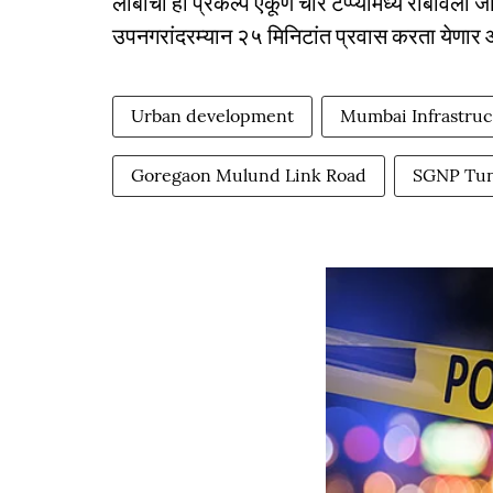
लांबीचा हा प्रकल्‍प एकूण चार टप्प्यांमध्ये राबविला जा
उपनगरांदरम्यान २५ मिनिटांत प्रवास करता येणार 
Urban development
Mumbai Infrastruc
Goregaon Mulund Link Road
SGNP Tun