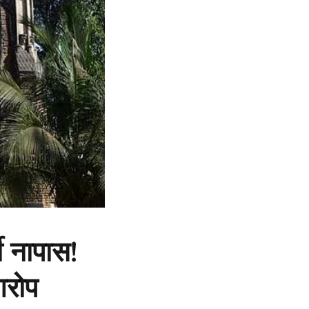
ी नापास!
आरोप