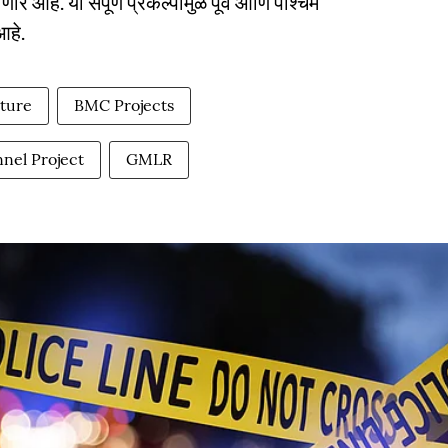
णार आहे. या संपूर्ण प्रकल्पामुळे पूर्व आणि पश्चिम
आहे.
ture
BMC Projects
nel Project
GMLR