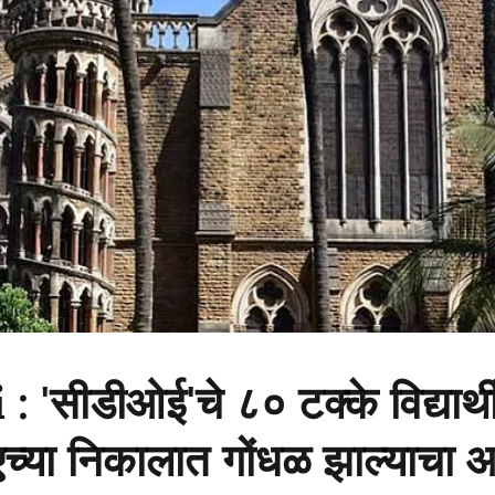
'सीडीओई'चे ८० टक्के विद्यार्थ
एच्या निकालात गोंधळ झाल्याचा 