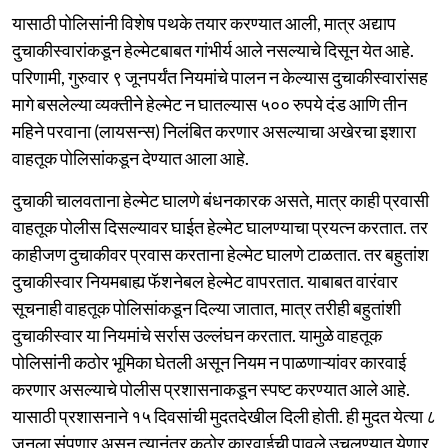
यासाठी पोलिसांनी विशेष पथके तयार करण्यात आली, मात्र अद्याप
दुचाकीस्वारांकडून हेल्मेटबाबत गांभीर्य आले नसल्याचे दिसून येत आहे.
परिणामी, गुरुवार ९ जूनपर्यंत नियमांचे पालन न केल्यास दुचाकीस्वारांसह
मागे बसलेल्या व्यक्तीने हेल्मेट न घातल्यास ५०० रुपये दंड आणि तीन
महिने परवाना (लायसन्स) निलंबित करणार असल्याचा अखेरचा इशारा
वाहतूक पोलिसांकडून देण्यात आला आहे.
दुचाकी चालवताना हेल्मेट घालणे बंधनकारक असते, मात्र काही प्रवासी
वाहतूक पोलीस दिसल्यावर घाईत हेल्मेट घालण्याचा प्रयत्न करतात. तर
काहीजण दुचाकीवर प्रवास करताना हेल्मेट घालणे टाळतात. तर बहुतांश
दुचाकीस्वार नियमबाह्य फॅशनेबल हेल्मेट वापरतात. याबाबत वारंवार
सूचनाही वाहतूक पोलिसांकडून दिल्या जातात, मात्र तरीही बहुतांशी
दुचाकीस्वार या नियमांचे सर्रास उल्लंघन करतात. यामुळे वाहतूक
पोलिसांनी कठोर भूमिका घेतली असून नियम न पाळणाऱ्यांवर कारवाई
करणार असल्याचे पोलीस प्रशासनाकडून स्पष्ट करण्यात आले आहे.
यासाठी प्रशासनाने १५ दिवसांची मुदतदेखील दिली होती. ही मुदत येत्या ८
जूनला संपणार असून त्यानंतर कठोर कारवाईची पावले उचलण्यात येणार