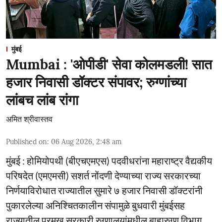
मुंबई
Mumbai : 'ओपीडी' सेवा कोलमडली! सात
हजार निवासी डॉक्टर संपावर; रुग्णांच्या
लांबच लांब रांगा
अमित श्रीवास्तव
Published on
:
06 Aug 2026, 2:48 am
मुंबई : होमियोपथी (बीएचएमएस) पदवीधरांना महाराष्ट्र वैद्यकीय
परिषदेत (एमएमसी) सशर्त नोंदणी देण्याच्या राज्य सरकारच्या
निर्णयाविरोधात राज्यातील सुमारे ७ हजार निवासी डॉक्टरांनी
पुकारलेल्या अनिश्चितकालीन संपामुळे बुधवारी मुंबईसह
राज्यातील प्रमुख सरकारी रुग्णालयांमधील बाह्यरुग्ण विभाग