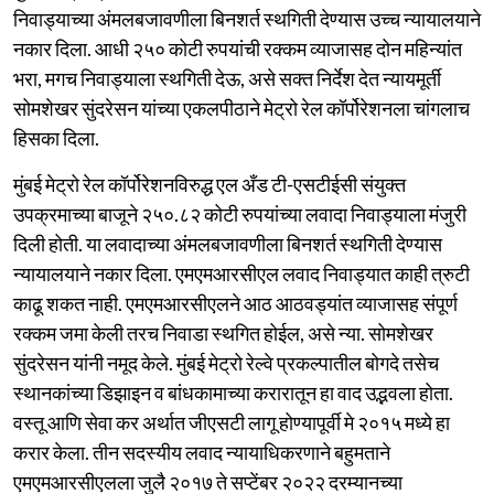
निवाड्याच्या अंमलबजावणीला बिनशर्त स्थगिती देण्यास उच्च न्यायालयाने
नकार दिला. आधी २५० कोटी रुपयांची रक्कम व्याजासह दोन महिन्यांत
भरा, मगच निवाड्याला स्थगिती देऊ, असे सक्त निर्देश देत न्यायमूर्ती
सोमशेखर सुंदरेसन यांच्या एकलपीठाने मेट्रो रेल कॉर्पोरेशनला चांगलाच
हिसका दिला.
मुंबई मेट्रो रेल कॉर्पोरेशनविरुद्ध एल अँड टी-एसटीईसी संयुक्त
उपक्रमाच्या बाजूने २५०.८२ कोटी रुपयांच्या लवादा निवाड्याला मंजुरी
दिली होती. या लवादाच्या अंमलबजावणीला बिनशर्त स्थगिती देण्यास
न्यायालयाने नकार दिला. एमएमआरसीएल लवाद निवाड्यात काही त्रुटी
काढू शकत नाही. एमएमआरसीएलने आठ आठवड्यांत व्याजासह संपूर्ण
रक्कम जमा केली तरच निवाडा स्थगित होईल, असे न्या. सोमशेखर
सुंदरेसन यांनी नमूद केले. मुंबई मेट्रो रेल्वे प्रकल्पातील बोगदे तसेच
स्थानकांच्या डिझाइन व बांधकामाच्या करारातून हा वाद उद्भवला होता.
वस्तू आणि सेवा कर अर्थात जीएसटी लागू होण्यापूर्वी मे २०१५ मध्ये हा
करार केला. तीन सदस्यीय लवाद न्यायाधिकरणाने बहुमताने
एमएमआरसीएलला जुलै २०१७ ते सप्टेंबर २०२२ दरम्यानच्या