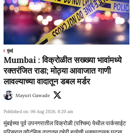
मुंबई
Mumbai : विक्रोळीत सख्ख्या भावांमध्ये
रक्तरंजित राडा; मोठ्या आवाजात गाणी
लावल्याच्या वादातून डबल मर्डर
Mayuri Gawade
Published on
:
06 Aug 2026, 8:20 am
मुंबईच्या पूर्व उपनगरातील विक्रोळी (पश्चिम) येथील पार्कसाईट
परिसरात कौटुंबिक वादातून दुहेरी हत्येची धक्कादायक घटना