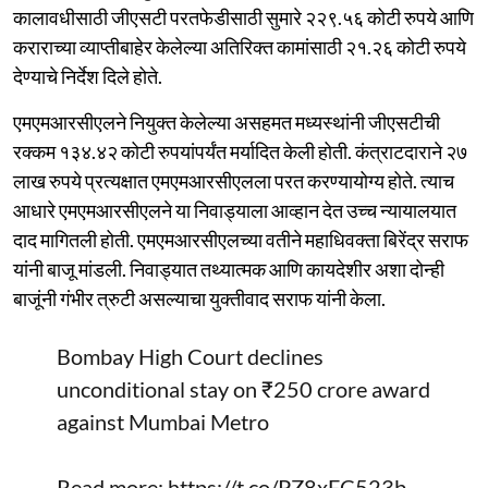
कालावधीसाठी जीएसटी परतफेडीसाठी सुमारे २२९.५६ कोटी रुपये आणि
कराराच्या व्याप्तीबाहेर केलेल्या अतिरिक्त कामांसाठी २१.२६ कोटी रुपये
देण्याचे निर्देश दिले होते.
एमएमआरसीएलने नियुक्त केलेल्या असहमत मध्यस्थांनी जीएसटीची
रक्कम १३४.४२ कोटी रुपयांपर्यंत मर्यादित केली होती. कंत्राटदाराने २७
लाख रुपये प्रत्यक्षात एमएमआरसीएलला परत करण्यायोग्य होते. त्याच
आधारे एमएमआरसीएलने या निवाड्याला आव्हान देत उच्च न्यायालयात
दाद मागितली होती. एमएमआरसीएलच्या वतीने महाधिवक्ता बिरेंद्र सराफ
यांनी बाजू मांडली. निवाड्यात तथ्यात्मक आणि कायदेशीर अशा दोन्ही
बाजूंनी गंभीर त्रुटी असल्याचा युक्तीवाद सराफ यांनी केला.
Bombay High Court declines
unconditional stay on ₹250 crore award
against Mumbai Metro
Read more:
https://t.co/PZ8xFC523b