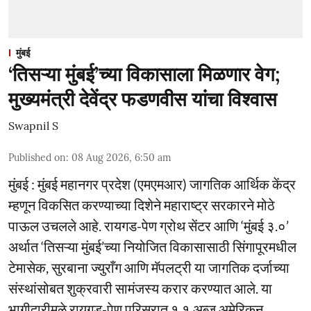
मुंबई
‘तिसऱ्या मुंबई’च्या विकासाला मिळणार वेग;
मुख्यमंत्री देवेंद्र फडणवीस यांचा विश्वास
Swapnil S
Published on
:
08 Aug 2026, 6:50 am
मुंबई : मुंबई महानगर प्रदेश (एमएमआर) जागतिक आर्थिक केंद्र
म्हणून विकसित करण्याच्या दिशेने महाराष्ट्र सरकारने मोठे
पाऊल उचलले आहे. रायगड-पेण ग्रोथ सेंटर आणि ‘मुंबई ३.०’
अर्थात ‘तिसऱ्या मुंबई’च्या नियोजित विकासासाठी सिंगापूरमधील
टेमासेक, सुरबाना ज्युराँग आणि मॅपलट्री या जागतिक दर्जाच्या
संस्थांसोबत शुक्रवारी सामंजस्य करार करण्यात आले. या
भागीदारीमुळे रायगड-पेण परिसरात १.१ अब्ज अमेरिकन