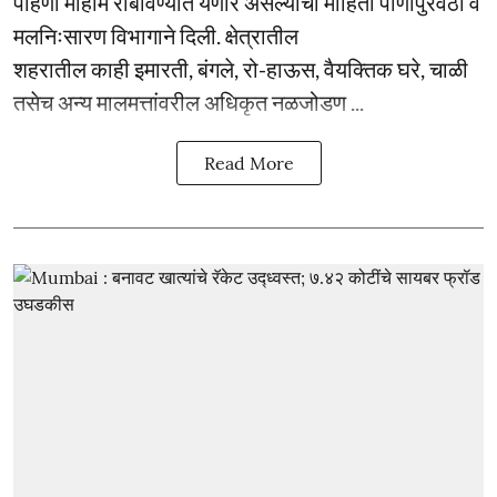
पाहणी मोहीम राबविण्यात येणार असल्याची माहिती पाणीपुरवठा व
मलनिःसारण विभागाने दिली. क्षेत्रातील
शहरातील काही इमारती, बंगले, रो-हाऊस, वैयक्तिक घरे, चाळी
तसेच अन्य मालमत्तांवरील अधिकृत नळजोडण ...
Read More