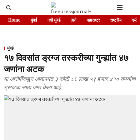
Home
मुंबई
नवी मुंबई
ठाणे
महाराष्ट्र
राष्ट्रीय
क्रीड
मुंबई
१७ दिवसांत ड्रग्ज तस्करीच्या गुन्ह्यांत ४७
जणांना अटक
या आरोपींकडून आतापर्यंत ३ कोटी ८६ लाख ५९ हजार ४१० रुपयांचा
ड्रग्जचा साठा जप्त केला आहे.