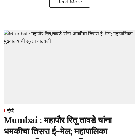
Read More
मुंबई
Mumbai : महापौर रितू तावडे यांना
धमकीचा तिसरा ई-मेल; महापालिका