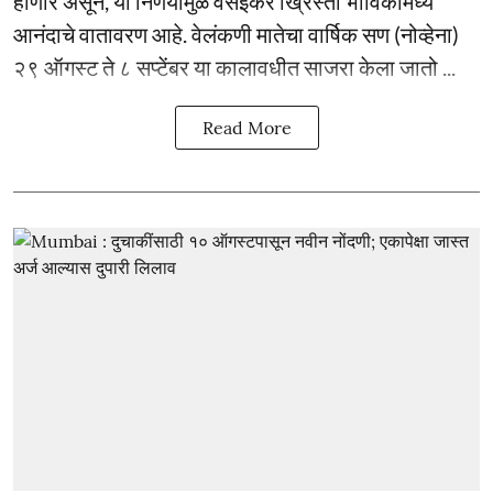
होणार असून, या निर्णयामुळे वसईकर ख्रिस्ती भाविकांमध्ये
आनंदाचे वातावरण आहे. वेलंकणी मातेचा वार्षिक सण (नोव्हेना)
२९ ऑगस्ट ते ८ सप्टेंबर या कालावधीत साजरा केला जातो ...
Read More