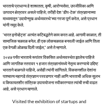
भारताचे प्राधान्य हे शाश्वतता, कृषी, आरोग्यसेवा, उपजीविका आणि
उत्पादन क्षेत्रावर असले पाहिजे; तरीही देश 'डीप-टेक' तंत्रज्ञानाच्या
माध्यमातून ‘उदयोन्मुख अर्थव्यवस्थे’च्या गरजा पूर्ण करेल, असे प्रधान
यांनी नमूद केले.
‘भारत इनोव्हेट्स’ अत्यंत कटिबद्धतेने काम करत आहे. आगामी काळात, ती
सामाजिक चळवळ बनेल. ही एक लोकचळवळ बनवली जाईल आणि तिला
एक वेगळी ओळख दिली जाईल," असे ते म्हणाले.
२०४७ पर्यंत भारताचे रूपांतर विकसित अर्थव्यवस्थेत झालेच पाहिजे
आणि जागतिक स्तरावर १ हजार तंत्रज्ञानांमध्ये नेतृत्व करण्याचे उद्दिष्ट
भारताने बाळगले पाहिजे, असेही त्यांनी सांगितले. विकसनशील देशांना
पाश्चात्य महागडे तंत्रज्ञान परवडणार नाही आणि भारताची अधिक सुलभ
व किफायतशीर तांत्रिक उपाययोजना स्वीकारण्यात त्यांची रुची वाढत
आहे, असे प्रधान म्हणाले.
Visited the exhibition of startups and