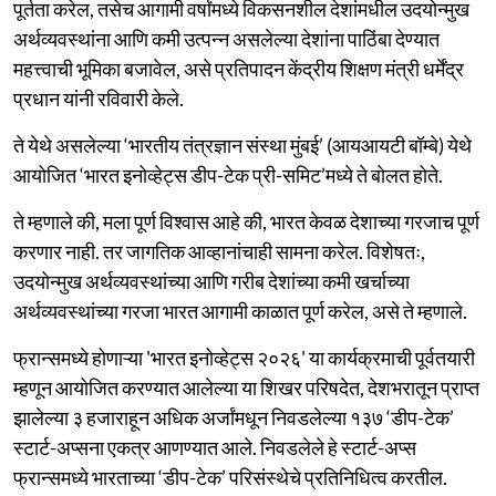
पूर्तता करेल, तसेच आगामी वर्षांमध्ये विकसनशील देशांमधील उदयोन्मुख
अर्थव्यवस्थांना आणि कमी उत्पन्न असलेल्या देशांना पाठिंबा देण्यात
महत्त्वाची भूमिका बजावेल, असे प्रतिपादन केंद्रीय शिक्षण मंत्री धर्मेंद्र
प्रधान यांनी रविवारी केले.
ते येथे असलेल्या ‘भारतीय तंत्रज्ञान संस्था मुंबई’ (आयआयटी बॉम्बे) येथे
आयोजित ‘भारत इनोव्हेट्स डीप-टेक प्री-समिट’मध्ये ते बोलत होते.
ते म्हणाले की, मला पूर्ण विश्वास आहे की, भारत केवळ देशाच्या गरजाच पूर्ण
करणार नाही. तर जागतिक आव्हानांचाही सामना करेल. विशेषतः,
उदयोन्मुख अर्थव्यवस्थांच्या आणि गरीब देशांच्या कमी खर्चाच्या
अर्थव्यवस्थांच्या गरजा भारत आगामी काळात पूर्ण करेल, असे ते म्हणाले.
फ्रान्समध्ये होणाऱ्या 'भारत इनोव्हेट्स २०२६' या कार्यक्रमाची पूर्वतयारी
म्हणून आयोजित करण्यात आलेल्या या शिखर परिषदेत, देशभरातून प्राप्त
झालेल्या ३ हजाराहून अधिक अर्जांमधून निवडलेल्या १३७ ‘डीप-टेक’
स्टार्ट-अप्सना एकत्र आणण्यात आले. निवडलेले हे स्टार्ट-अप्स
फ्रान्समध्ये भारताच्या ‘डीप-टेक’ परिसंस्थेचे प्रतिनिधित्व करतील.