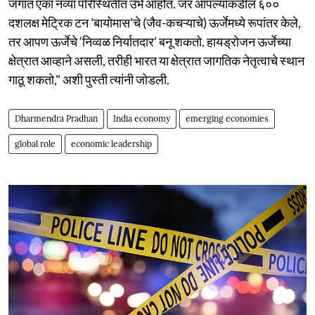
जगात एका नव्या परिस्थितीत उभे आहोत. जर आपल्याकडील ६००
दशलक्ष मेट्रिक टन 'बायोमास'चे (जैव-कचऱ्याचे) ऊर्जेमध्ये रूपांतर केले,
तर आपण ऊर्जेचे ‘निव्वळ निर्यातदार’ बनू शकतो. हायड्रोजन ऊर्जेच्या
क्षेत्रात आव्हाने असली, तरीही भारत या क्षेत्रात जागतिक नेतृत्वाचे स्थान
गाठू शकतो," अशी पुस्ती त्यांनी जोडली.
Dharmendra Pradhan
India economy
emerging economies
global role
economic leadership