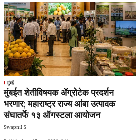
मुंबई
मुंबईत शेतीविषयक ॲॅग्रोटेक प्रदर्शन
भरणार; महाराष्ट्र राज्य आंबा उत्पादक
संघातर्फे १३ ऑगस्टला आयोजन
Swapnil S