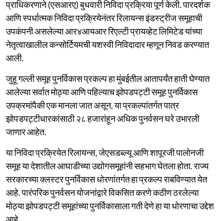
प्राधिकरणाने (एसआरए) बुधवारी निविदा प्रक्रिया पूर्ण केली. पारदर्शक
आणि स्पर्धात्मक निविदा प्रक्रियेनंतर रिलायन्स इंडस्ट्रीज समूहाची
उपकंपनी असलेल्या आर४आयआर रिएल्टी प्रायव्हेट लिमिटेड यांच्या
नेतृत्वाखालील कन्सोर्टियमची यशस्वी निविदादार म्हणून निवड करण्यात
आली.
जुहू गल्ली समूह पुनर्विकास प्रकल्प हा मुंबईतील आतापर्यंत हाती घेण्यात
आलेल्या सर्वात मोठ्या आणि पहिल्याच झोपडपट्टी समूह पुनर्विकास
उपक्रमांपैकी एक मानला जात असून, या प्रकल्पांतर्गत पात्र
झोपडपट्टीधारकांसाठी २८ हजारांहून अधिक पुनर्वसन घरे उभारली
जाणार आहेत.
या निविदा प्रक्रियेत रिलायन्स, जेएसडब्ल्यू आणि शापूरजी पालोनजी
समूह या देशातील आघाडीच्या उद्योगसमूहांनी सहभाग घेतला होता. राज्य
सरकारच्या क्लस्टर पुनर्विकास धोरणांतर्गत हा प्रकल्प राबविण्यात येत
आहे. पारंपरिक पुनर्वसन योजनांद्वारे विकसित करणे कठीण ठरलेल्या
मोठ्या झोपडपट्टी समूहांच्या पुनर्विकासाला गती देणे हा या धोरणाचा उद्देश
आहे.