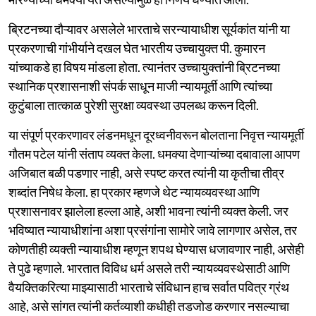
ब्रिटनच्या दौऱ्यावर असलेले भारताचे सरन्यायाधीश सूर्यकांत यांनी या
प्रकरणाची गांभीर्याने दखल घेत भारतीय उच्चायुक्त पी. कुमारन
यांच्याकडे हा विषय मांडला होता. त्यानंतर उच्चायुक्तांनी ब्रिटनच्या
स्थानिक प्रशासनाशी संपर्क साधून माजी न्यायमूर्ती आणि त्यांच्या
कुटुंबाला तात्काळ पुरेशी सुरक्षा व्यवस्था उपलब्ध करून दिली.
या संपूर्ण प्रकरणावर लंडनमधून दूरध्वनीवरून बोलताना निवृत्त न्यायमूर्ती
गौतम पटेल यांनी संताप व्यक्त केला. धमक्या देणाऱ्यांच्या दबावाला आपण
अजिबात बळी पडणार नाही, असे स्पष्ट करत त्यांनी या कृतीचा तीव्र
शब्दांत निषेध केला. हा प्रकार म्हणजे थेट न्यायव्यवस्था आणि
प्रशासनावर झालेला हल्ला आहे, अशी भावना त्यांनी व्यक्त केली. जर
भविष्यात न्यायाधीशांना अशा प्रसंगांना सामोरे जावे लागणार असेल, तर
कोणतीही व्यक्ती न्यायाधीश म्हणून शपथ घेण्यास धजावणार नाही, असेही
ते पुढे म्हणाले. भारतात विविध धर्म असले तरी न्यायव्यवस्थेसाठी आणि
वैयक्तिकरित्या माझ्यासाठी भारताचे संविधान हाच सर्वात पवित्र ग्रंथ
आहे, असे सांगत त्यांनी कर्तव्याशी कधीही तडजोड करणार नसल्याचा