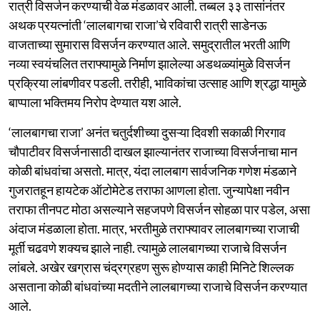
रात्री विसर्जन करण्याची वेळ मंडळावर आली. तब्बल ३३ तासांनंतर
अथक प्रयत्नांती ‘लालबागचा राजा’चे रविवारी रात्री साडेनऊ
वाजताच्या सुमारास विसर्जन करण्यात आले. समुद्रातील भरती आणि
नव्या स्वयंचलित तराफ्यामुळे निर्माण झालेल्या अडथळ्यांमुळे विसर्जन
प्रक्रिया लांबणीवर पडली. तरीही, भाविकांचा उत्साह आणि श्रद्धा यामुळे
बाप्पाला भक्तिमय निरोप देण्यात यश आले.
‘लालबागचा राजा’ अनंत चतुर्दशीच्या दुसऱ्या दिवशी सकाळी गिरगाव
चौपाटीवर विसर्जनासाठी दाखल झाल्यानंतर राजाच्या विसर्जनाचा मान
कोळी बांधवांचा असतो. मात्र, यंदा लालबाग सार्वजनिक गणेश मंडळाने
गुजरातहून हायटेक ऑटोमेटेड तराफा आणला होता. जुन्यापेक्षा नवीन
तराफा तीनपट मोठा असल्याने सहजपणे विसर्जन सोहळा पार पडेल, असा
अंदाज मंडळाला होता. मात्र, भरतीमुळे तराफ्यावर लालबागच्या राजाची
मूर्ती चढवणे शक्यच झाले नाही. त्यामुळे लालबागच्या राजाचे विसर्जन
लांबले. अखेर खग्रास चंद्रग्रहण सुरू होण्यास काही मिनिटे शिल्लक
असताना कोळी बांधवांच्या मदतीने लालबागच्या राजाचे विसर्जन करण्यात
आले.