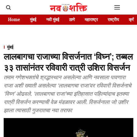
Home
मुंबई
नवी मुंबई
ठाणे
महाराष्ट्र
राष्ट्रीय
क्रीड
मुंबई
लालबागचा राजाच्या विसर्जनात ‘विघ्न’; तब्बल
३३ तासांनंतर रविवारी रात्री उशिरा विसर्जन
तमाम गणेशभक्तांचे श्रद्धास्थान असलेल्या आणि नवसाला पावणारा
राजा अशी ख्याती असलेल्या ‘लालबागचा राजा’वर रविवारी विसर्जनाचे
‘विघ्न’ ओढवले. ‘लालबागचा राजा’च्या इतिहासात पहिल्यांदाच इतक्या
रात्री विसर्जन करण्याची वेळ मंडळावर आली. विसर्जनाला जो उशीर
झाला त्यासाठी गुजरातचा नवा तराफा