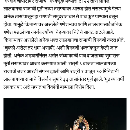
गिरगाव चौपाटीवर राजाची मिरवणूक येण्यासाठी २२ तास लागले.
लालबागचा राजाची मूर्ती नव्या तराफ्यावर आरूढ होत नसल्यामुळे गेल्या
अनेक तासांपासून हा गणपती समुद्रात चार ते पाच फूट पाण्यात बसून
होता. यामुळे किनाऱ्यावर असलेले गणेशभक्त आणि लालबाग सार्वजनिक
गणेश मंडळांच्या कार्यकर्त्यांच्या चेहऱ्यावर चिंतेचे सावट दाटले आहे.
किनाऱ्यावर असलेले अनेक भक्त लालबागचा राजाची विनवणी करत होते.
‘चुकले असेल तर क्षमा असावी’, अशी विनवणी भक्तांकडून केली जात
होती. अनेक अडचणींनंतर अखेर संध्याकाळी पाच वाजताच्या सुमारास
मूर्ती तराफ्यावर आरुढ करण्यात आली. रात्री ८ वाजता लालबागच्या
राजाची उत्तर आरती संपन्न झाली आणि रात्री ९ वाजून १० मिनिटांनी
लालबागच्या राजाचे विसर्जन सुमारे ३३ तासांनंतर पूर्ण झाले. ‘पुढच्या वर्षी
लवकर या,’ असे म्हणत भाविकांनी बाप्पाला निरोप दिला.