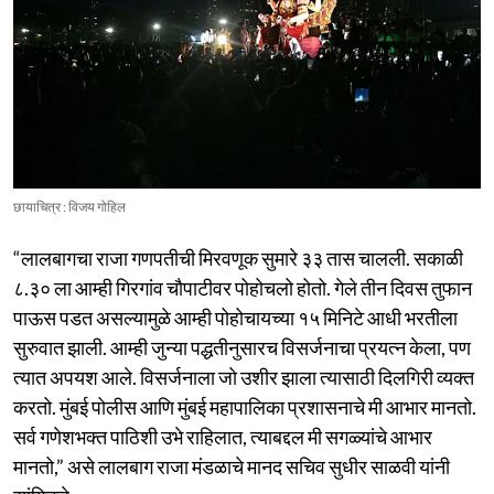
छायाचित्र : विजय गोहिल
“लालबागचा राजा गणपतीची मिरवणूक सुमारे ३३ तास चालली. सकाळी
८.३० ला आम्ही गिरगांव चौपाटीवर पोहोचलो होतो. गेले तीन दिवस तुफान
पाऊस पडत असल्यामुळे आम्ही पोहोचायच्या १५ मिनिटे आधी भरतीला
सुरुवात झाली. आम्ही जुन्या पद्धतीनुसारच विसर्जनाचा प्रयत्न केला, पण
त्यात अपयश आले. विसर्जनाला जो उशीर झाला त्यासाठी दिलगिरी व्यक्त
करतो. मुंबई पोलीस आणि मुंबई महापालिका प्रशासनाचे मी आभार मानतो.
सर्व गणेशभक्त पाठिशी उभे राहिलात, त्याबद्दल मी सगळ्यांचे आभार
मानतो,” असे लालबाग राजा मंडळाचे मानद सचिव सुधीर साळवी यांनी