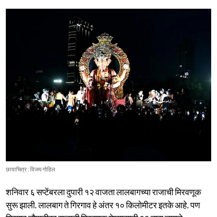
छायाचित्र : विजय गोहिल
शनिवार ६ सप्टेंबरला दुपारी १२ वाजता लालबागच्या राजाची मिरवणूक
सुरू झाली. लालबाग ते गिरगाव हे अंतर १० किलोमीटर इतके आहे. पण